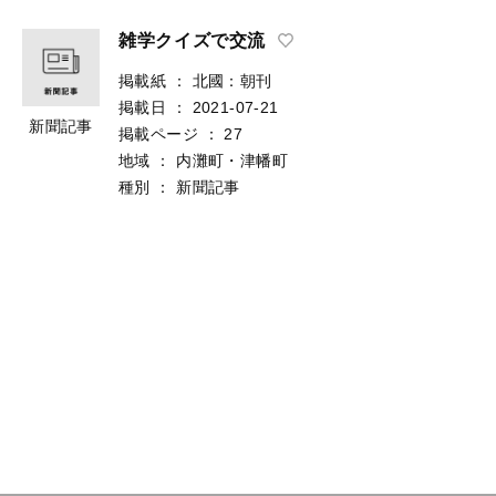
雑学クイズで交流
掲載紙
：
北國：朝刊
掲載日
：
2021-07-21
新聞記事
掲載ページ
：
27
地域
：
内灘町・津幡町
種別
：
新聞記事