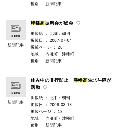
種別
：
新聞記事
津
幡
高
振興会が総会
掲載紙
：
北國：朝刊
掲載日
：
2007-07-04
新聞記事
掲載ページ
：
26
地域
：
内灘町・津幡町
種別
：
新聞記事
休み中の非行防止
津
幡
高
生北斗隊が
活動
掲載紙
：
北中：朝刊
新聞記事
掲載日
：
2008-03-18
掲載ページ
：
19
地域
：
内灘町・津幡町
種別
：
新聞記事