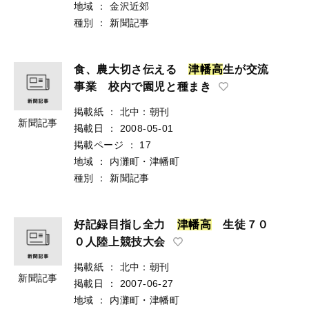
地域
：
金沢近郊
種別
：
新聞記事
食、農大切さ伝える
津
幡
高
生が交流
事業 校内で園児と種まき
掲載紙
：
北中：朝刊
新聞記事
掲載日
：
2008-05-01
掲載ページ
：
17
地域
：
内灘町・津幡町
種別
：
新聞記事
好記録目指し全力
津
幡
高
生徒７０
０人陸上競技大会
掲載紙
：
北中：朝刊
新聞記事
掲載日
：
2007-06-27
地域
：
内灘町・津幡町