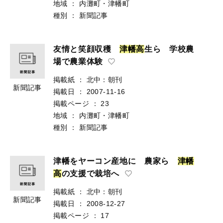
地域
：
内灘町・津幡町
種別
：
新聞記事
友情と笑顔収穫
津
幡
高
生ら 学校農
場で農業体験
掲載紙
：
北中：朝刊
新聞記事
掲載日
：
2007-11-16
掲載ページ
：
23
地域
：
内灘町・津幡町
種別
：
新聞記事
津幡をヤーコン産地に 農家ら
津
幡
高
の支援で栽培へ
掲載紙
：
北中：朝刊
新聞記事
掲載日
：
2008-12-27
掲載ページ
：
17