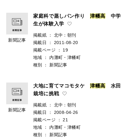
家庭科で蒸しパン作り
津
幡
高
中学
生が体験入学
掲載紙
：
北中：朝刊
新聞記事
掲載日
：
2011-08-20
掲載ページ
：
19
地域
：
内灘町・津幡町
種別
：
新聞記事
大地に育てマコモタケ
津
幡
高
水田
栽培に挑戦
掲載紙
：
北中：朝刊
新聞記事
掲載日
：
2008-04-26
掲載ページ
：
21
地域
：
内灘町・津幡町
種別
：
新聞記事