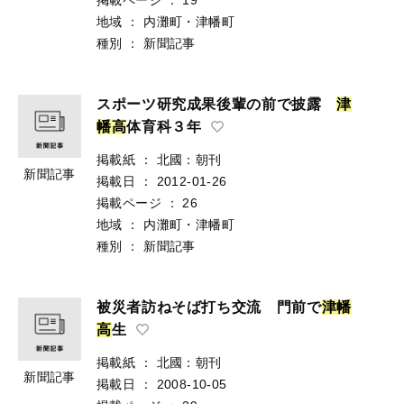
地域
：
内灘町・津幡町
種別
：
新聞記事
スポーツ研究成果後輩の前で披露
津
幡
高
体育科３年
掲載紙
：
北國：朝刊
新聞記事
掲載日
：
2012-01-26
掲載ページ
：
26
地域
：
内灘町・津幡町
種別
：
新聞記事
被災者訪ねそば打ち交流 門前で
津
幡
高
生
掲載紙
：
北國：朝刊
新聞記事
掲載日
：
2008-10-05