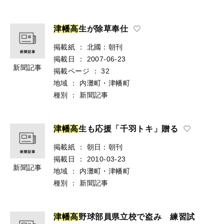
津
幡
高
生が除草奉仕
掲載紙
：
北國：朝刊
掲載日
：
2007-06-23
新聞記事
掲載ページ
：
32
地域
：
内灘町・津幡町
種別
：
新聞記事
津
幡
高
生も応援「千羽トキ」贈る
掲載紙
：
朝日：朝刊
掲載日
：
2010-03-23
新聞記事
地域
：
内灘町・津幡町
種別
：
新聞記事
津
幡
高
野球部員県立校で盗み 練習試