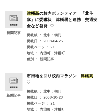
津
幡
高
の校内ボランティア 「北斗
隊」に委嘱状 津幡署と連携 交通安
全など啓発
新聞記事
掲載紙
：
北中：朝刊
掲載日
：
2008-04-25
掲載ページ
：
21
地域
：
内灘町・津幡町
種別
：
新聞記事
市街地を回り校内マラソン
津
幡
高
掲載紙
：
北中：朝刊
新聞記事
掲載日
：
2008-10-23
掲載ページ
：
21
地域
：
内灘町・津幡町