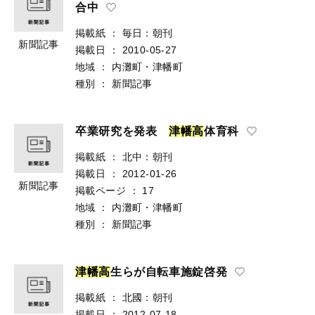
合中
掲載紙
：
毎日：朝刊
新聞記事
掲載日
：
2010-05-27
地域
：
内灘町・津幡町
種別
：
新聞記事
卒業研究を発表
津
幡
高
体育科
掲載紙
：
北中：朝刊
掲載日
：
2012-01-26
新聞記事
掲載ページ
：
17
地域
：
内灘町・津幡町
種別
：
新聞記事
津
幡
高
生らが自転車施錠啓発
掲載紙
：
北國：朝刊
掲載日
：
2012-07-18