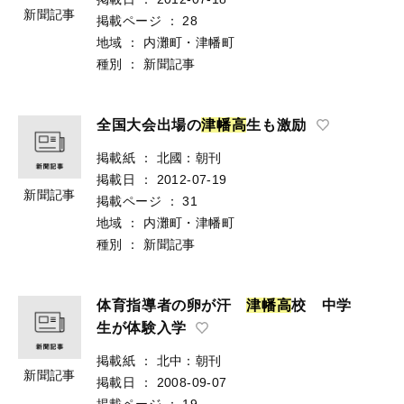
新聞記事
掲載ページ
：
28
地域
：
内灘町・津幡町
種別
：
新聞記事
全国大会出場の
津
幡
高
生も激励
掲載紙
：
北國：朝刊
掲載日
：
2012-07-19
新聞記事
掲載ページ
：
31
地域
：
内灘町・津幡町
種別
：
新聞記事
体育指導者の卵が汗
津
幡
高
校 中学
生が体験入学
掲載紙
：
北中：朝刊
新聞記事
掲載日
：
2008-09-07
掲載ページ
：
19