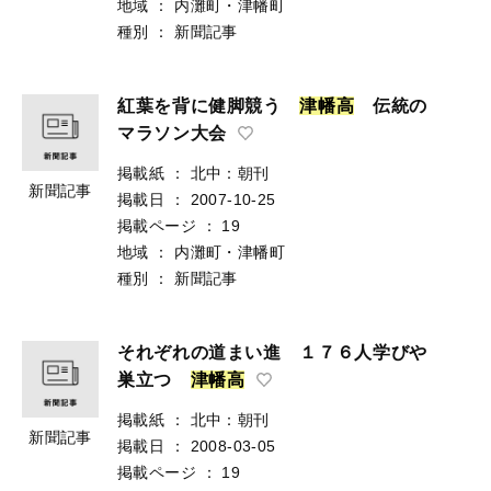
地域
：
内灘町・津幡町
種別
：
新聞記事
紅葉を背に健脚競う
津
幡
高
伝統の
マラソン大会
掲載紙
：
北中：朝刊
新聞記事
掲載日
：
2007-10-25
掲載ページ
：
19
地域
：
内灘町・津幡町
種別
：
新聞記事
それぞれの道まい進 １７６人学びや
巣立つ
津
幡
高
掲載紙
：
北中：朝刊
新聞記事
掲載日
：
2008-03-05
掲載ページ
：
19