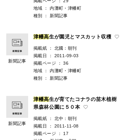
掲載ページ
：
29
地域
：
内灘町・津幡町
種別
：
新聞記事
津
幡
高
生が園児とマスカット収穫
掲載紙
：
北國：朝刊
掲載日
：
2011-09-03
新聞記事
掲載ページ
：
36
地域
：
内灘町・津幡町
種別
：
新聞記事
津
幡
高
生が育てたコナラの苗木植樹
県森林公園に５０本
掲載紙
：
北中：朝刊
新聞記事
掲載日
：
2011-11-08
掲載ページ
：
17