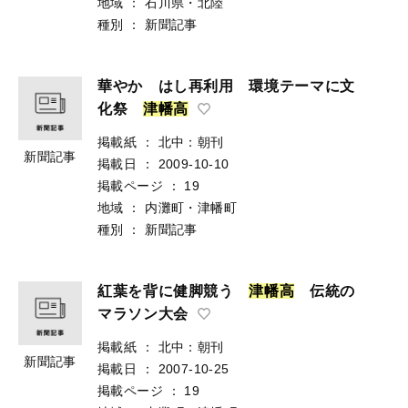
地域
：
石川県・北陸
種別
：
新聞記事
華やか はし再利用 環境テーマに文
化祭
津
幡
高
掲載紙
：
北中：朝刊
新聞記事
掲載日
：
2009-10-10
掲載ページ
：
19
地域
：
内灘町・津幡町
種別
：
新聞記事
紅葉を背に健脚競う
津
幡
高
伝統の
マラソン大会
掲載紙
：
北中：朝刊
新聞記事
掲載日
：
2007-10-25
掲載ページ
：
19