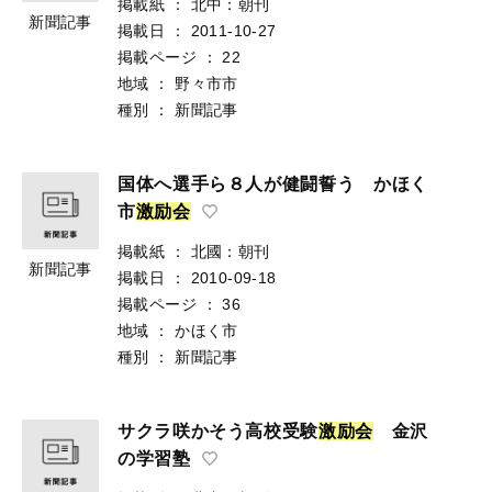
掲載紙
：
北中：朝刊
新聞記事
掲載日
：
2011-10-27
掲載ページ
：
22
地域
：
野々市市
種別
：
新聞記事
国体へ選手ら８人が健闘誓う かほく
市
激
励
会
掲載紙
：
北國：朝刊
新聞記事
掲載日
：
2010-09-18
掲載ページ
：
36
地域
：
かほく市
種別
：
新聞記事
サクラ咲かそう高校受験
激
励
会
金沢
の学習塾