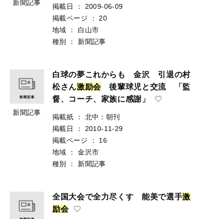
新聞記事
掲載日
：
2009-06-09
掲載ページ
：
20
地域
：
白山市
種別
：
新聞記事
白球の夢これからも 金沢 引退の村
松さん
激
励
会
後輩球児と交流 「監
督、コーチ、家族に感謝」
新聞記事
掲載紙
：
北中：朝刊
掲載日
：
2010-11-29
掲載ページ
：
16
地域
：
金沢市
種別
：
新聞記事
全国大会で全力尽くす 能美で選手
激
励
会