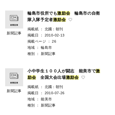
輪島市役所でも
激
励
会
輪島市の自衛
隊入隊予定者
激
励
会
掲載紙
：
北國：朝刊
新聞記事
掲載日
：
2010-02-13
掲載ページ
：
26
地域
：
輪島市
種別
：
新聞記事
小中学生１００人が闘志 能美市で
激
励
会
全国大会出場
激
励
会
掲載紙
：
北國：朝刊
新聞記事
掲載日
：
2010-07-26
地域
：
能美市
種別
：
新聞記事