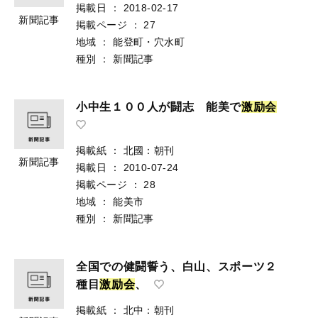
掲載日
：
2018-02-17
新聞記事
掲載ページ
：
27
地域
：
能登町・穴水町
種別
：
新聞記事
小中生１００人が闘志 能美で
激
励
会
掲載紙
：
北國：朝刊
新聞記事
掲載日
：
2010-07-24
掲載ページ
：
28
地域
：
能美市
種別
：
新聞記事
全国での健闘誓う、白山、スポーツ２
種目
激
励
会
、
掲載紙
：
北中：朝刊