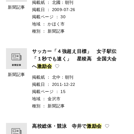
掲載紙
：
北國：朝刊
新聞記事
掲載日
：
2009-07-26
掲載ページ
：
30
地域
：
かほく市
種別
：
新聞記事
サッカー「４強超え目標」 女子駅伝
「１秒でも速く」 星稜高 全国大会
へ
激
励
会
新聞記事
掲載紙
：
北中：朝刊
掲載日
：
2011-12-22
掲載ページ
：
15
地域
：
金沢市
種別
：
新聞記事
高校総体・競泳 寺井で
激
励
会