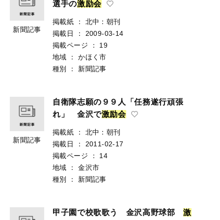
選手の
激
励
会
掲載紙
：
北中：朝刊
新聞記事
掲載日
：
2009-03-14
掲載ページ
：
19
地域
：
かほく市
種別
：
新聞記事
自衛隊志願の９９人「任務遂行頑張
れ」 金沢で
激
励
会
掲載紙
：
北中：朝刊
新聞記事
掲載日
：
2011-02-17
掲載ページ
：
14
地域
：
金沢市
種別
：
新聞記事
甲子園で校歌歌う 金沢高野球部
激