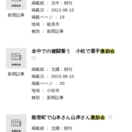
掲載紙
：
北中：朝刊
掲載日
：
2012-08-15
新聞記事
掲載ページ
：
18
地域
：
能美市
種別
：
新聞記事
全中での健闘誓う 小松で選手
激
励
会
掲載紙
：
北國：朝刊
新聞記事
掲載日
：
2010-08-10
掲載ページ
：
30
地域
：
小松市
種別
：
新聞記事
能登町で山本さん山岸さん
激
励
会
掲載紙
：
北國：朝刊