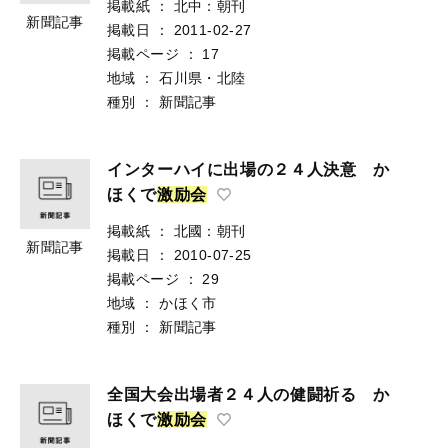
掲載紙
：
北中：朝刊
新聞記事
掲載日
：
2011-02-27
掲載ページ
：
17
地域
：
石川県・北陸
種別
：
新聞記事
インターハイに出場の２４人決意 か
ほくで
激
励
会
掲載紙
：
北國：朝刊
新聞記事
掲載日
：
2010-07-25
掲載ページ
：
29
地域
：
かほく市
種別
：
新聞記事
全国大会出場者２４人の健闘祈る か
ほくで
激
励
会