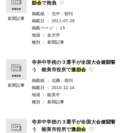
励
会
で抱負
掲載紙
：
北中：朝刊
新聞記事
掲載日
：
2011-07-29
掲載ページ
：
15
地域
：
金沢市
種別
：
新聞記事
寺井中学校の３選手が全国大会健闘誓
う 能美市役所で
激
励
会
掲載紙
：
北國：朝刊
新聞記事
掲載日
：
2010-12-14
地域
：
能美市
種別
：
新聞記事
寺井中学校の３選手が全国大会健闘誓
う 能美市役所で
激
励
会