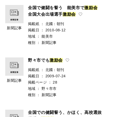
全国で健闘を誓う 能美市で
激
励
会
全国大会出場選手
激
励
会
掲載紙
：
北國：朝刊
新聞記事
掲載日
：
2010-08-12
地域
：
能美市
種別
：
新聞記事
野々市でも
激
励
会
掲載紙
：
北國：朝刊
掲載日
：
2009-07-24
新聞記事
掲載ページ
：
28
地域
：
野々市市
種別
：
新聞記事
全国での健闘誓う、かほく、高校選抜