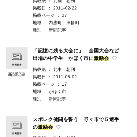
掲載紙
：
北國：朝刊
掲載日
：
2011-02-22
掲載ページ
：
27
地域
：
内灘町・津幡町
種別
：
新聞記事
「記憶に残る大会に」 全国大会など
出場の中学生 かほく市に
激
励
会
掲載紙
：
北中：朝刊
新聞記事
掲載日
：
2011-08-02
掲載ページ
：
17
地域
：
かほく市
種別
：
新聞記事
スポレク健闘を誓う 野々市で５選手
の
激
励
会