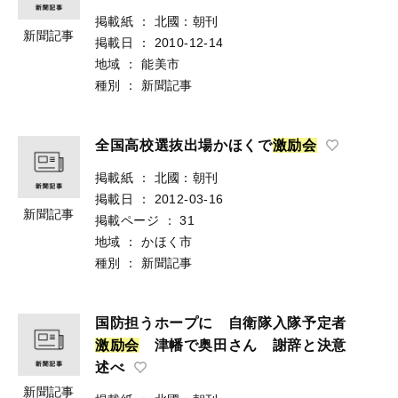
掲載紙
：
北國：朝刊
新聞記事
掲載日
：
2010-12-14
地域
：
能美市
種別
：
新聞記事
全国高校選抜出場かほくで
激
励
会
掲載紙
：
北國：朝刊
掲載日
：
2012-03-16
新聞記事
掲載ページ
：
31
地域
：
かほく市
種別
：
新聞記事
国防担うホープに 自衛隊入隊予定者
激
励
会
津幡で奥田さん 謝辞と決意
述べ
新聞記事