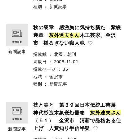
種別
：
新聞記事
秋の褒章 感激胸に気持ち新た 紫綬
褒章
灰
外
達
夫
さ
ん
木工芸家、金沢
市 揺るぎない職人魂
新聞記事
掲載紙
：
北國：朝刊
掲載日
：
2008-11-02
掲載ページ
：
35
地域
：
金沢市
種別
：
新聞記事
技と美と 第３９回日本伝統工芸展
神代杉造木象嵌短冊箱
灰
外
達
夫
さ
ん
（５１） 金沢市 清新で品格ある仕
上げ 入賞知り半信半疑
新聞記事