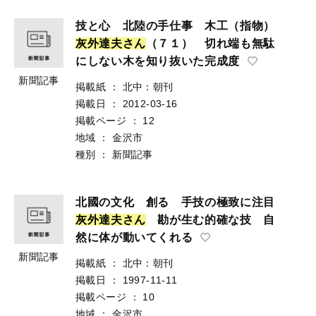
技と心 北陸の手仕事 木工（指物）
灰
外
達
夫
さ
ん
（７１） 切れ端も無駄
にしない木を知り抜いた完成度
新聞記事
掲載紙
：
北中：朝刊
掲載日
：
2012-03-16
掲載ページ
：
12
地域
：
金沢市
種別
：
新聞記事
北國の文化 創る 手技の極致に注目
灰
外
達
夫
さ
ん
勘が生む的確な技 自
然に体が動いてくれる
新聞記事
掲載紙
：
北中：朝刊
掲載日
：
1997-11-11
掲載ページ
：
10
地域
：
金沢市