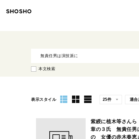
本文検索
表示スタイル
紫綬に植木等さんら
章の３氏 無責任男
の 女優の赤木春恵