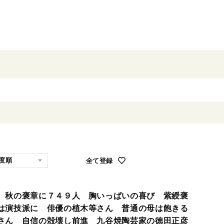
全て登録
 秋の褒章に７４９人 胸いっぱいの喜び 紫綬褒
は演技派に 俳優の植木等さん 普通の母は飽きる
さん 自信の殻壊し前進 九谷焼陶芸家の徳田正彦