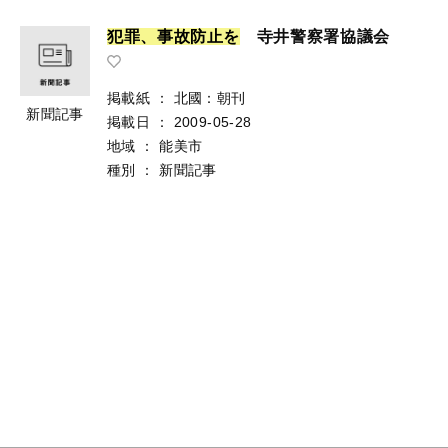
犯
罪
、
事
故
防
止
を
寺井警察署協議会
掲載紙
：
北國：朝刊
新聞記事
掲載日
：
2009-05-28
地域
：
能美市
種別
：
新聞記事