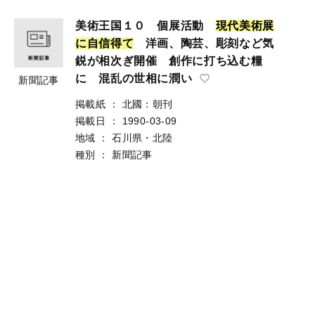
美術王国１０ 個展活動
現
代
美
術
展
に
自
信
得
て
洋画、陶芸、彫刻など気
鋭が相次ぎ開催 創作に打ち込む糧
に 混乱の世相に潤い
新聞記事
掲載紙
：
北國：朝刊
掲載日
：
1990-03-09
地域
：
石川県・北陸
種別
：
新聞記事