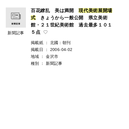
百花繚乱 美は満開
現
代
美
術
展
開
場
式
きょうから一般公開 県立美術
館・２１世紀美術館 過去最多１０１
５点
新聞記事
掲載紙
：
北國：朝刊
掲載日
：
2006-04-02
地域
：
金沢市
種別
：
新聞記事