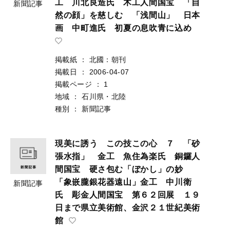
工 川北良造氏 木工人間国宝 「自
新聞記事
然の顔」を慈しむ 「浅間山」 日本
画 中町進氏 初夏の息吹青に込め
掲載紙
：
北國：朝刊
掲載日
：
2006-04-07
掲載ページ
：
1
地域
：
石川県・北陸
種別
：
新聞記事
現美に誘う この技この心 ７ 「砂
張水指」 金工 魚住為楽氏 銅鑼人
間国宝 硬さ包む「ぼかし」の妙
「象嵌朧銀花器遠山」金工 中川衛
新聞記事
氏 彫金人間国宝 第６２回展 １９
日まで県立美術館、金沢２１世紀美術
館