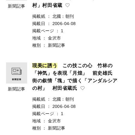
村」村田省蔵
新聞記事
掲載紙
：
北國：朝刊
掲載日
：
2006-04-08
掲載ページ
：
1
地域
：
金沢市
種別
：
新聞記事
現
美
に
誘
う
この技この心 竹林の
「神気」を表現「月煌」 前史雄氏
街の叙情「塊」で描く「アンダルシア
の村」 村田省蔵氏
新聞記事
掲載紙
：
北國：朝刊
掲載日
：
2006-04-08
掲載ページ
：
1
地域
：
金沢市
種別
：
新聞記事