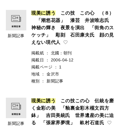
現
美
に
誘
う
この技 この心 （８）
「潮悠花器」 漆芸 井波唯志氏
神秘の輝き 夜景を演出 「街角のス
ケッチ」 彫刻 石田康夫氏 顔の見
新聞記事
えない現代人
掲載紙
：
北國：朝刊
掲載日
：
2006-04-12
掲載ページ
：
1
地域
：
金沢市
種別
：
新聞記事
現
美
に
誘
う
この技この心 伝統を磨
く金彩の美 「釉裏金彩木槿文四方
鉢」 吉田美統氏 世界遺産の美に迫
る 「張家界夢境」 畝村石道氏
新聞記事