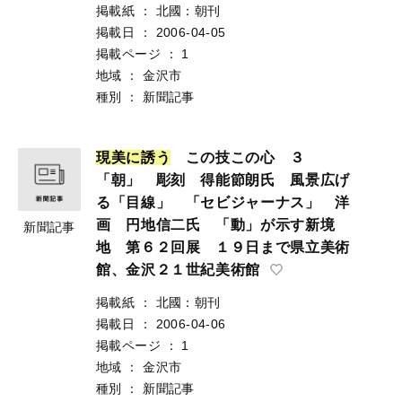
掲載紙
：
北國：朝刊
掲載日
：
2006-04-05
掲載ページ
：
1
地域
：
金沢市
種別
：
新聞記事
現
美
に
誘
う
この技この心 ３
「朝」 彫刻 得能節朗氏 風景広げ
る「目線」 「セビジャーナス」 洋
画 円地信二氏 「動」が示す新境
新聞記事
地 第６２回展 １９日まで県立美術
館、金沢２１世紀美術館
掲載紙
：
北國：朝刊
掲載日
：
2006-04-06
掲載ページ
：
1
地域
：
金沢市
種別
：
新聞記事