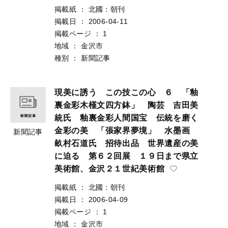
掲載紙
：
北國：朝刊
掲載日
：
2006-04-11
掲載ページ
：
1
地域
：
金沢市
種別
：
新聞記事
現美に誘う この技この心 ６ 「釉
裏金彩木槿文四方鉢」 陶芸 吉田美
統氏 釉裏金彩人間国宝 伝統を磨く
金彩の美 「張家界夢境」 水墨画
新聞記事
畝村石道氏 招待出品 世界遺産の美
に迫る 第６２回展 １９日まで県立
美術館、金沢２１世紀美術館
掲載紙
：
北國：朝刊
掲載日
：
2006-04-09
掲載ページ
：
1
地域
：
金沢市