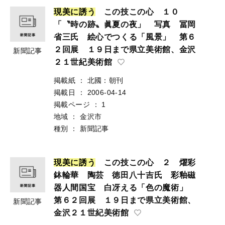
現
美
に
誘
う
この技この心 １０
「〝時の跡〟眞夏の夜」 写真 冨岡
省三氏 絵心でつくる「風景」 第６
２回展 １９日まで県立美術館、金沢
新聞記事
２１世紀美術館
掲載紙
：
北國：朝刊
掲載日
：
2006-04-14
掲載ページ
：
1
地域
：
金沢市
種別
：
新聞記事
現
美
に
誘
う
この技この心 ２ 燿彩
鉢輪華 陶芸 徳田八十吉氏 彩釉磁
器人間国宝 白冴える「色の魔術」
第６２回展 １９日まで県立美術館、
新聞記事
金沢２１世紀美術館