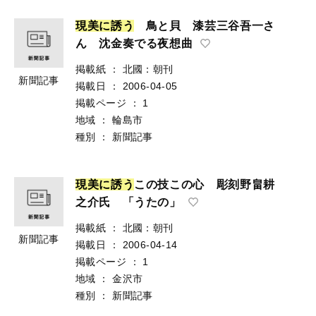
現
美
に
誘
う
鳥と貝 漆芸三谷吾一さ
ん 沈金奏でる夜想曲
掲載紙
：
北國：朝刊
新聞記事
掲載日
：
2006-04-05
掲載ページ
：
1
地域
：
輪島市
種別
：
新聞記事
現
美
に
誘
う
この技この心 彫刻野畠耕
之介氏 「うたの」
掲載紙
：
北國：朝刊
新聞記事
掲載日
：
2006-04-14
掲載ページ
：
1
地域
：
金沢市
種別
：
新聞記事