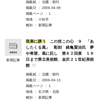
掲載紙
：
北國：朝刊
掲載日
：
2006-04-09
掲載ページ
：
1
地域
：
小松市
種別
：
新聞記事
現
美
に
誘
う
この技この心 ９ 「あ
したくる風」 彫刻 銭亀賢治氏 夢
や希望、風に託し 第６２回展 １９
日まで県立美術館、金沢２１世紀美術
新聞記事
館
掲載紙
：
北國：朝刊
掲載日
：
2006-04-13
掲載ページ
：
1
地域
：
石川県・北陸
種別
：
新聞記事