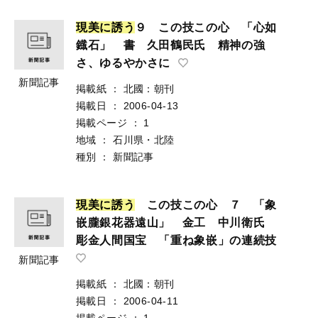
現
美
に
誘
う
９ この技この心 「心如
鐡石」 書 久田鶴民氏 精神の強
さ、ゆるやかさに
新聞記事
掲載紙
：
北國：朝刊
掲載日
：
2006-04-13
掲載ページ
：
1
地域
：
石川県・北陸
種別
：
新聞記事
現
美
に
誘
う
この技この心 ７ 「象
嵌朧銀花器遠山」 金工 中川衛氏
彫金人間国宝 「重ね象嵌」の連続技
新聞記事
掲載紙
：
北國：朝刊
掲載日
：
2006-04-11
掲載ページ
：
1