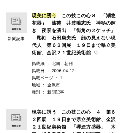
現
美
に
誘
う
この技この心８ 「潮悠
花器」 漆芸 井波唯志氏 神秘の輝
き 夜景を演出 「街角のスケッチ」
彫刻 石田康夫氏 顔の見えない現
新聞記事
代人 第６２回展 １９日まで県立美
術館、金沢２１世紀美術館
掲載紙
：
北國：朝刊
掲載日
：
2006-04-12
掲載ページ
：
1
地域
：
金沢市
種別
：
新聞記事
現美に誘う この技この心 ４ 第６
２回展 １９日まで県立美術館、金沢
２１世紀美術館 「欅造方盛器」 木