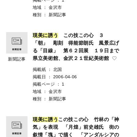
地域
：
金沢市
種別
：
新聞記事
現
美
に
誘
う
この技この心 ３
「朝」 彫刻 得能節朗氏 風景広げ
る「目線」 第６２回展 １９日まで
県立美術館、金沢２１世紀美術館
新聞記事
掲載紙
：
北国
掲載日
：
2006-04-06
掲載ページ
：
1
地域
：
金沢市
種別
：
新聞記事
現
美
に
誘
う
この技この心 竹林の「神
気」を表現 「月煌」前史雄氏 街の
叙情「塊」で描く 「アンダルシアの