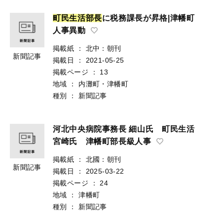
町
民
生
活
部
長
に税務課長が昇格|津幡町
人事異動
掲載紙
：
北中：朝刊
新聞記事
掲載日
：
2021-05-25
掲載ページ
：
13
地域
：
内灘町・津幡町
種別
：
新聞記事
河北中央病院事務長 細山氏 町民生活
宮崎氏 津幡町部長級人事
掲載紙
：
北國：朝刊
新聞記事
掲載日
：
2025-03-22
掲載ページ
：
24
地域
：
津幡町
種別
：
新聞記事