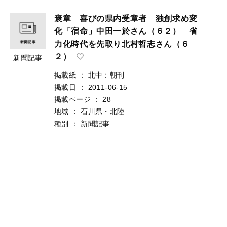
褒章 喜びの県内受章者 独創求め変
化「宿命」中田一於さん（６２） 省
力化時代を先取り北村哲志さん（６
２）
新聞記事
掲載紙
：
北中：朝刊
掲載日
：
2011-06-15
掲載ページ
：
28
地域
：
石川県・北陸
種別
：
新聞記事