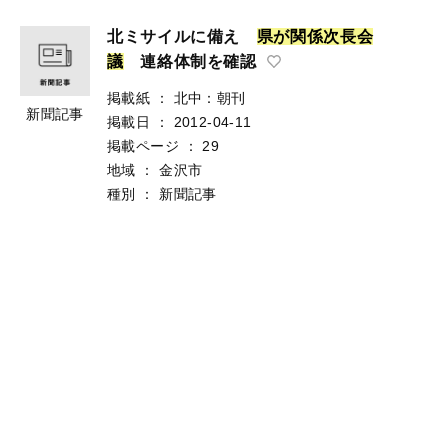
北ミサイルに備え
県
が
関
係
次
長
会
議
連絡体制を確認
掲載紙
：
北中：朝刊
新聞記事
掲載日
：
2012-04-11
掲載ページ
：
29
地域
：
金沢市
種別
：
新聞記事