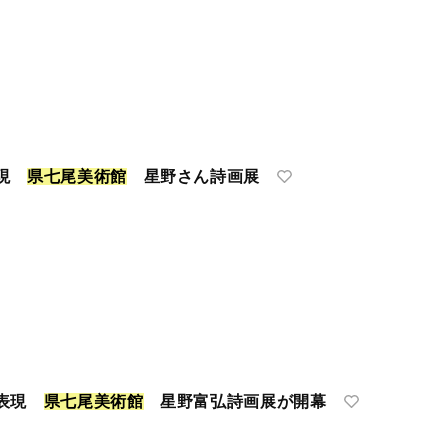
表現
県
七
尾
美
術
館
星野さん詩画展
に表現
県
七
尾
美
術
館
星野富弘詩画展が開幕