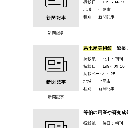
掲載日
：
1997-04-27
地域
：
七尾市
種別
：
新聞記事
新聞記事
県
七
尾
美
術
館
館長
掲載紙
：
北中：朝刊
掲載日
：
1994-09-10
掲載ページ
：
25
地域
：
七尾市
種別
：
新聞記事
新聞記事
等伯の画業や研究
掲載紙
：
毎日：朝刊