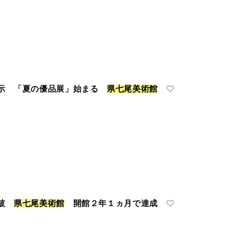
展示 「夏の優品展」始まる
県
七
尾
美
術
館
突破
県
七
尾
美
術
館
開館２年１ヵ月で達成