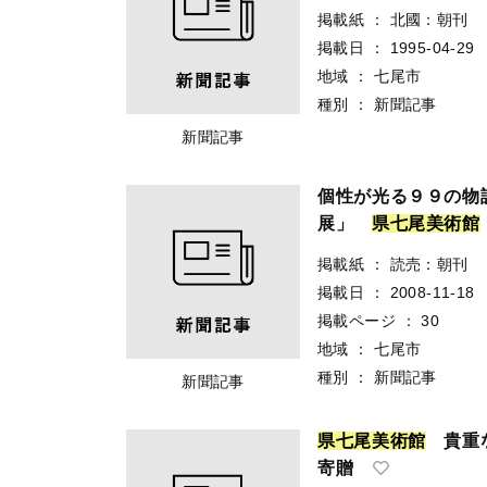
掲載紙
：
北國：朝刊
掲載日
：
1995-04-29
地域
：
七尾市
種別
：
新聞記事
新聞記事
個性が光る９９の物
展」
県
七
尾
美
術
館
掲載紙
：
読売：朝刊
掲載日
：
2008-11-18
掲載ページ
：
30
地域
：
七尾市
種別
：
新聞記事
新聞記事
県
七
尾
美
術
館
貴重な
寄贈