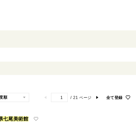
/
21
ページ
全て登録
県
七
尾
美
術
館