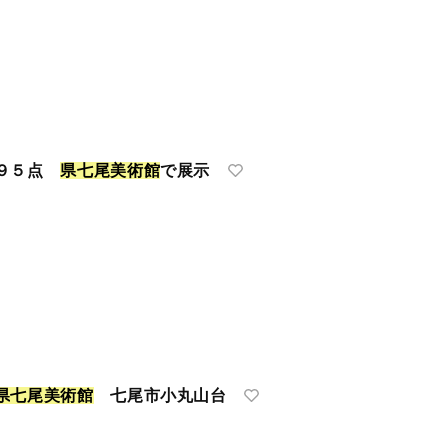
瓶９５点
県
七
尾
美
術
館
で展示
県
七
尾
美
術
館
七尾市小丸山台