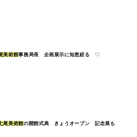
尾
美
術
館
事務局長 企画展示に知恵絞る
七
尾
美
術
館
の開館式典 きょうオープン 記念展も