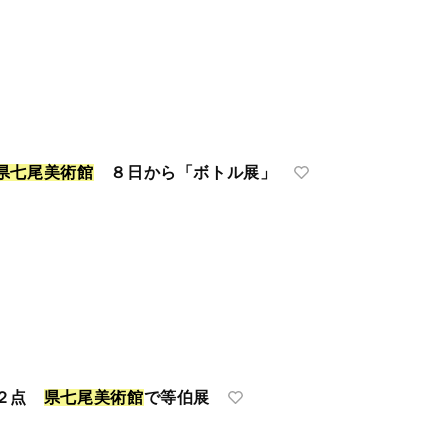
県
七
尾
美
術
館
８日から「ボトル展」
１２点
県
七
尾
美
術
館
で等伯展