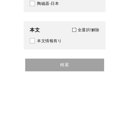
陶磁器-日本
本文
全選択/解除
本文情報有り
検索