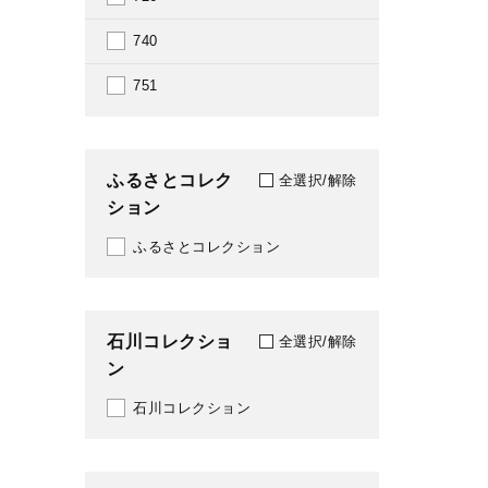
2011
740
2012
751
2013
2014
ふるさとコレク
全選択/解除
ション
2015
ふるさとコレクション
2016
2017
石川コレクショ
2018
全選択/解除
ン
2019
石川コレクション
2020
2021