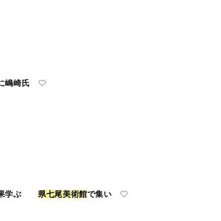
に嶋崎氏
成果学ぶ
県
七
尾
美
術
館
で集い