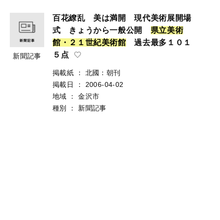
百花繚乱 美は満開 現代美術展開場
式 きょうから一般公開
県
立
美
術
館
・
２
１
世
紀
美
術
館
過去最多１０１
５点
新聞記事
掲載紙
：
北國：朝刊
掲載日
：
2006-04-02
地域
：
金沢市
種別
：
新聞記事