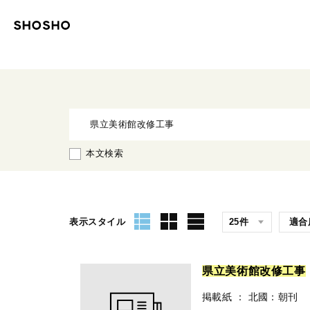
本文検索
表示スタイル
県
立
美
術
館
改
修
工
事
掲載紙
：
北國：朝刊