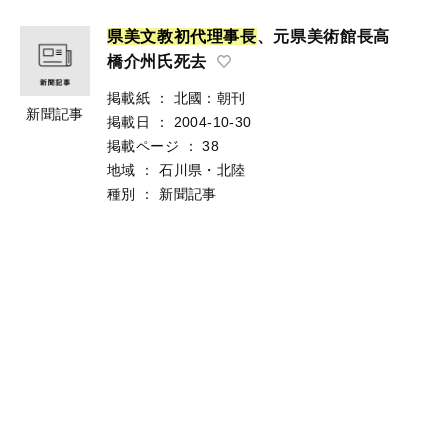
県
美
文
教
初
代
理
事
長
、元県美術館長高
橋介州氏死去
掲載紙
：
北國：朝刊
新聞記事
掲載日
：
2004-10-30
掲載ページ
：
38
地域
：
石川県・北陸
種別
：
新聞記事