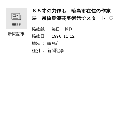
８５才の力作も 輪島市在住の作家
展 県輪島漆芸美術館でスタート
掲載紙
：
毎日：朝刊
新聞記事
掲載日
：
1996-11-12
地域
：
輪島市
種別
：
新聞記事