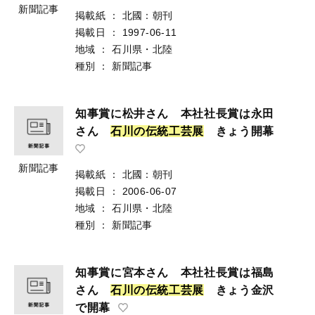
新聞記事
掲載紙
：
北國：朝刊
掲載日
：
1997-06-11
地域
：
石川県・北陸
種別
：
新聞記事
知事賞に松井さん 本社社長賞は永田
さん
石
川
の
伝
統
工
芸
展
きょう開幕
新聞記事
掲載紙
：
北國：朝刊
掲載日
：
2006-06-07
地域
：
石川県・北陸
種別
：
新聞記事
知事賞に宮本さん 本社社長賞は福島
さん
石
川
の
伝
統
工
芸
展
きょう金沢
で開幕