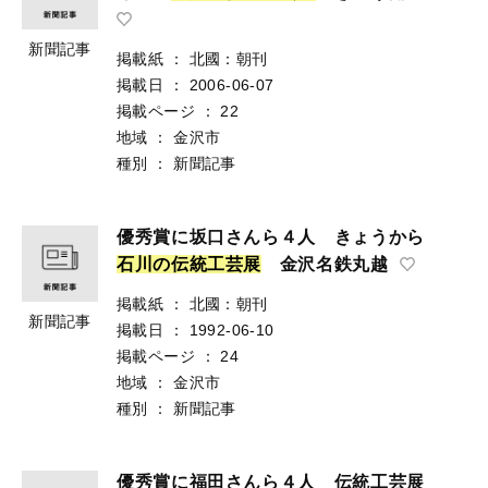
新聞記事
掲載紙
：
北國：朝刊
掲載日
：
2006-06-07
掲載ページ
：
22
地域
：
金沢市
種別
：
新聞記事
優秀賞に坂口さんら４人 きょうから
石
川
の
伝
統
工
芸
展
金沢名鉄丸越
掲載紙
：
北國：朝刊
新聞記事
掲載日
：
1992-06-10
掲載ページ
：
24
地域
：
金沢市
種別
：
新聞記事
優秀賞に福田さんら４人 伝統工芸展