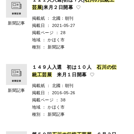
芸
展
|来月２日開幕
掲載紙
：
北國：朝刊
新聞記事
掲載日
：
2021-05-27
掲載ページ
：
28
地域
：
かほく市
種別
：
新聞記事
１４９人入選 初は１０人
石
川
の
伝
統
工
芸
展
来月１日開幕
掲載紙
：
北國：朝刊
新聞記事
掲載日
：
2016-05-26
掲載ページ
：
38
地域
：
かほく市
種別
：
新聞記事