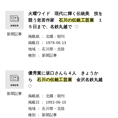
火曜ワイド 現代に輝く伝統美 技を
競う老若作家
石
川
の
伝
統
工
芸
展
１
５日まで、名鉄丸越で
新聞記事
掲載紙
：
北國：朝刊
掲載日
：
1978-06-13
地域
：
石川県・北陸
種別
：
新聞記事
優秀賞に坂口さんら４人 きょうか
ら
石
川
の
伝
統
工
芸
展
金沢名鉄丸越
新聞記事
掲載紙
：
北國：朝刊
掲載日
：
1992-06-10
地域
：
石川県・北陸
種別
：
新聞記事