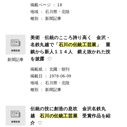
掲載ページ
：
18
地域
：
石川県・北陸
種別
：
新聞記事
美術 伝統のこころ誇り高く 金沢・
名鉄丸越で「
石
川
の
伝
統
工
芸
展
」 重
鎮から新人１１４人 鍛え抜かれた技
を披露
新聞記事
掲載紙
：
北國：朝刊
掲載日
：
1978-06-09
地域
：
石川県・北陸
種別
：
新聞記事
伝統の技に創造の息吹 金沢名鉄丸
越
石
川
の
伝
統
工
芸
展
受賞作品を紹
介