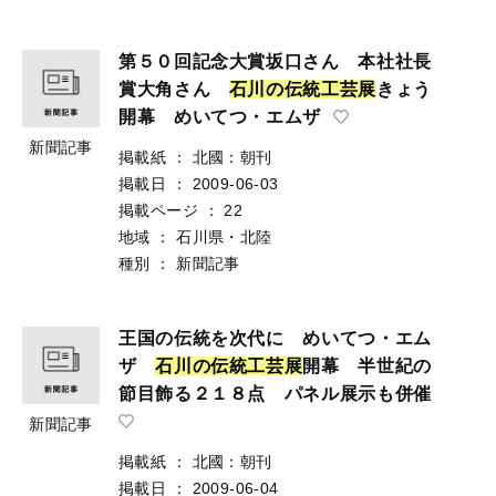
第５０回記念大賞坂口さん 本社社長
賞大角さん
石
川
の
伝
統
工
芸
展
きょう
開幕 めいてつ・エムザ
新聞記事
掲載紙
：
北國：朝刊
掲載日
：
2009-06-03
掲載ページ
：
22
地域
：
石川県・北陸
種別
：
新聞記事
王国の伝統を次代に めいてつ・エム
ザ
石
川
の
伝
統
工
芸
展
開幕 半世紀の
節目飾る２１８点 パネル展示も併催
新聞記事
掲載紙
：
北國：朝刊
掲載日
：
2009-06-04