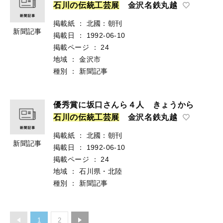
石
川
の
伝
統
工
芸
展
金沢名鉄丸越
掲載紙
：
北國：朝刊
新聞記事
掲載日
：
1992-06-10
掲載ページ
：
24
地域
：
金沢市
種別
：
新聞記事
優秀賞に坂口さんら４人 きょうから
石
川
の
伝
統
工
芸
展
金沢名鉄丸越
掲載紙
：
北國：朝刊
新聞記事
掲載日
：
1992-06-10
掲載ページ
：
24
地域
：
石川県・北陸
種別
：
新聞記事
1
2