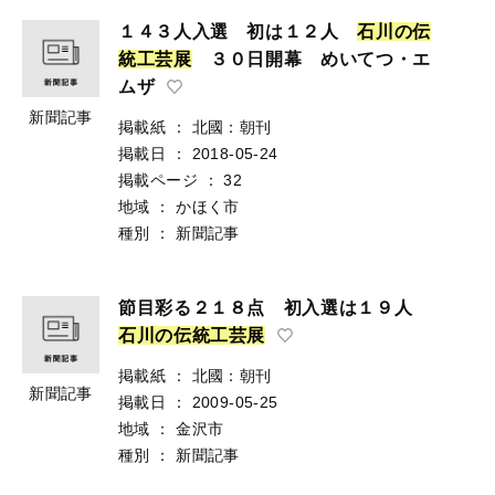
１４３人入選 初は１２人
石
川
の
伝
統
工
芸
展
３０日開幕 めいてつ・エ
ムザ
新聞記事
掲載紙
：
北國：朝刊
掲載日
：
2018-05-24
掲載ページ
：
32
地域
：
かほく市
種別
：
新聞記事
節目彩る２１８点 初入選は１９人
石
川
の
伝
統
工
芸
展
掲載紙
：
北國：朝刊
新聞記事
掲載日
：
2009-05-25
地域
：
金沢市
種別
：
新聞記事