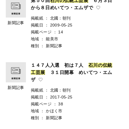
第５０回
石
川
の
伝
統
工
芸
展
６月３日
から８日めいてつ・エムザで
掲載紙
：
北國：朝刊
新聞記事
掲載日
：
2009-05-25
掲載ページ
：
14
地域
：
能美市
種別
：
新聞記事
１４７人入選 初は７人
石
川
の
伝
統
工
芸
展
３１日開幕 めいてつ・エム
ザ
新聞記事
掲載紙
：
北國：朝刊
掲載日
：
2017-05-25
掲載ページ
：
38
地域
：
かほく市
種別
：
新聞記事