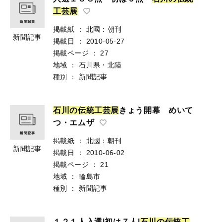
工
芸
展
掲載紙
：
北國：朝刊
新聞記事
掲載日
：
2010-05-27
掲載ページ
：
27
地域
：
石川県・北陸
種別
：
新聞記事
石
川
の
伝
統
工
芸
展
きょう開幕 めいて
つ・エムザ
掲載紙
：
北國：朝刊
新聞記事
掲載日
：
2010-06-02
掲載ページ
：
21
地域
：
輪島市
種別
：
新聞記事
１２１人入選|初は７人|
石
川
の
伝
統
工