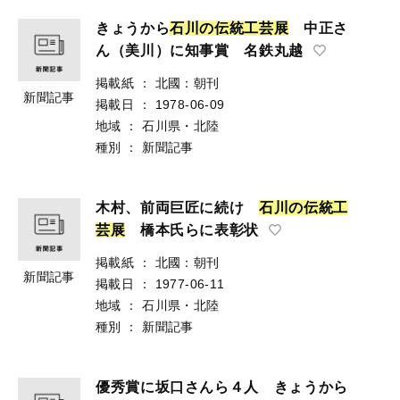
きょうから
石
川
の
伝
統
工
芸
展
中正さ
ん（美川）に知事賞 名鉄丸越
掲載紙
：
北國：朝刊
新聞記事
掲載日
：
1978-06-09
地域
：
石川県・北陸
種別
：
新聞記事
木村、前両巨匠に続け
石
川
の
伝
統
工
芸
展
橋本氏らに表彰状
掲載紙
：
北國：朝刊
新聞記事
掲載日
：
1977-06-11
地域
：
石川県・北陸
種別
：
新聞記事
優秀賞に坂口さんら４人 きょうから