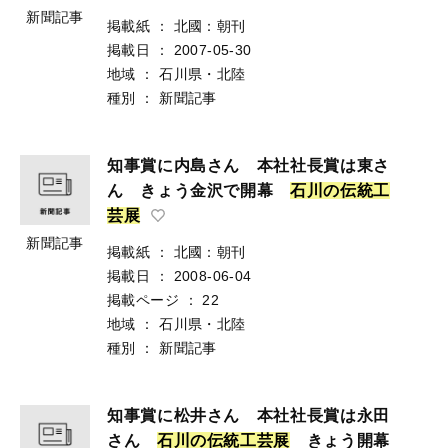
新聞記事
掲載紙
：
北國：朝刊
掲載日
：
2007-05-30
地域
：
石川県・北陸
種別
：
新聞記事
知事賞に内島さん 本社社長賞は東さ
ん きょう金沢で開幕
石
川
の
伝
統
工
芸
展
新聞記事
掲載紙
：
北國：朝刊
掲載日
：
2008-06-04
掲載ページ
：
22
地域
：
石川県・北陸
種別
：
新聞記事
知事賞に松井さん 本社社長賞は永田
さん
石
川
の
伝
統
工
芸
展
きょう開幕