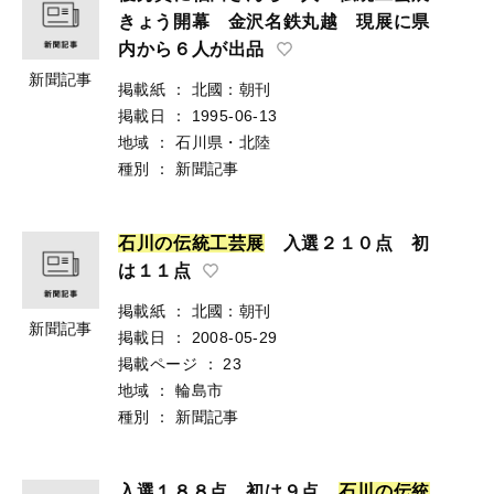
きょう開幕 金沢名鉄丸越 現展に県
内から６人が出品
新聞記事
掲載紙
：
北國：朝刊
掲載日
：
1995-06-13
地域
：
石川県・北陸
種別
：
新聞記事
石
川
の
伝
統
工
芸
展
入選２１０点 初
は１１点
掲載紙
：
北國：朝刊
新聞記事
掲載日
：
2008-05-29
掲載ページ
：
23
地域
：
輪島市
種別
：
新聞記事
入選１８８点 初は９点
石
川
の
伝
統