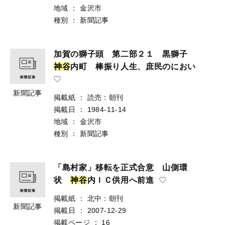
地域
：
金沢市
種別
：
新聞記事
加賀の獅子頭 第二部２１ 黒獅子
神
谷
内町 棒振り人生、庶民のにおい
新聞記事
掲載紙
：
読売：朝刊
掲載日
：
1984-11-14
地域
：
金沢市
種別
：
新聞記事
「島村家」移転を正式合意 山側環
状
神
谷
内ＩＣ供用へ前進
掲載紙
：
北中：朝刊
新聞記事
掲載日
：
2007-12-29
掲載ページ
：
16