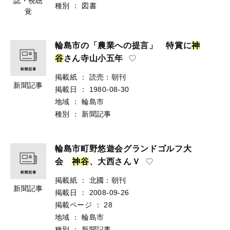
誌・視聴
種別
：
図書
覚
輪島市の「農業への提言」 特賞に
神
谷
さん寺山小五年
掲載紙
：
読売：朝刊
新聞記事
掲載日
：
1980-08-30
地域
：
輪島市
種別
：
新聞記事
輪島市町野悠遊会グランドゴルフ大
会
神
谷
、大西さんＶ
掲載紙
：
北國：朝刊
新聞記事
掲載日
：
2008-09-26
掲載ページ
：
28
地域
：
輪島市
種別
：
新聞記事