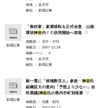
地域
：
金沢市
種別
：
新聞記事
「島村家」家屋移転を正式合意 山側
環状
神
谷
内ＩＣ供用開始へ前進
掲載紙
：
北中：夕刊
新聞記事
掲載日
：
2007-12-28
掲載ページ
：
6
地域
：
金沢市
種別
：
新聞記事
統一選に「候補数百人」参政・
神
谷
氏
組織拡大の意向|「予想より少ない」自
民県議|
神
谷
氏の県内市町別得票
新聞記事
掲載紙
：
北國：朝刊
掲載日
：
2022-07-12