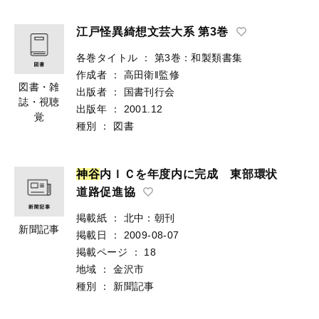
江戸怪異綺想文芸大系 第3巻
各巻タイトル
：
第3巻：和製類書集
作成者
：
高田衛‖監修
図書・雑
出版者
：
国書刊行会
誌・視聴
出版年
：
2001.12
覚
種別
：
図書
神
谷
内ＩＣを年度内に完成 東部環状
道路促進協
掲載紙
：
北中：朝刊
新聞記事
掲載日
：
2009-08-07
掲載ページ
：
18
地域
：
金沢市
種別
：
新聞記事