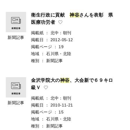
衛生行政に貢献
神
谷
さんを表彰 県
医療功労者
掲載紙
：
北中：朝刊
新聞記事
掲載日
：
2012-05-12
掲載ページ
：
19
地域
：
石川県・北陸
種別
：
新聞記事
金沢学院大の
神
谷
、大会新で６９キロ
級Ｖ
掲載紙
：
北中：朝刊
新聞記事
掲載日
：
2010-11-21
掲載ページ
：
15
地域
：
石川県・北陸
種別
：
新聞記事