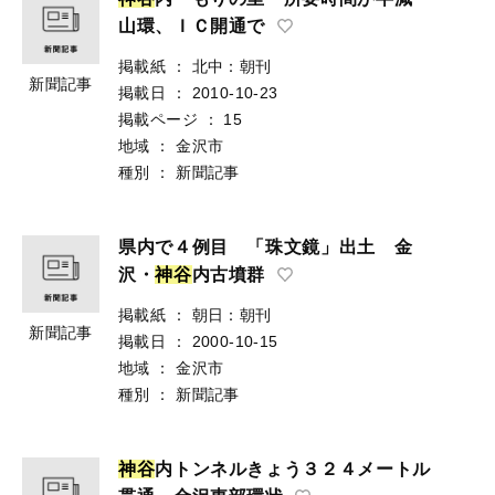
山環、ＩＣ開通で
掲載紙
：
北中：朝刊
新聞記事
掲載日
：
2010-10-23
掲載ページ
：
15
地域
：
金沢市
種別
：
新聞記事
県内で４例目 「珠文鏡」出土 金
沢・
神
谷
内古墳群
掲載紙
：
朝日：朝刊
新聞記事
掲載日
：
2000-10-15
地域
：
金沢市
種別
：
新聞記事
神
谷
内トンネルきょう３２４メートル