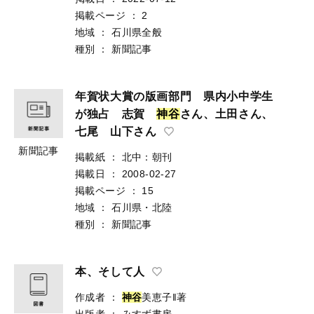
掲載ページ
：
2
地域
：
石川県全般
種別
：
新聞記事
年賀状大賞の版画部門 県内小中学生
が独占 志賀
神
谷
さん、土田さん、
七尾 山下さん
新聞記事
掲載紙
：
北中：朝刊
掲載日
：
2008-02-27
掲載ページ
：
15
地域
：
石川県・北陸
種別
：
新聞記事
本、そして人
作成者
：
神
谷
美恵子‖著
出版者
：
みすず書房