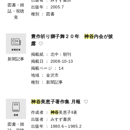
図書・雑
出版年
：
2005.7
誌・視聴
種別
：
図書
覚
豊作祈り獅子舞２０年
神
谷
内会が披
露
掲載紙
：
北中：朝刊
新聞記事
掲載日
：
2008-10-13
掲載ページ
：
14
地域
：
金沢市
種別
：
新聞記事
神
谷
美恵子著作集 月報
作成者
：
神
谷
美恵子‖著
出版者
：
みすず書房
図書・雑
出版年
：
1980.6～1985.2