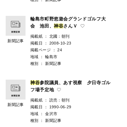
輪島市町野悠遊会グランドゴルフ大
会 池田、
神
谷
さんＶ
掲載紙
：
北國：朝刊
新聞記事
掲載日
：
2008-10-23
掲載ページ
：
24
地域
：
輪島市
種別
：
新聞記事
神
谷
参院議員、あす視察 夕日寺ゴル
フ場予定地
掲載紙
：
読売：朝刊
新聞記事
掲載日
：
1990-06-29
地域
：
金沢市
種別
：
新聞記事