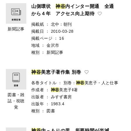
山側環状
神
谷
内インター開通 全通
から４年 アクセス向上期待
掲載紙
：
北中：朝刊
新聞記事
掲載日
：
2010-03-28
掲載ページ
：
16
地域
：
金沢市
種別
：
新聞記事
神
谷
美恵子著作集 別巻
各巻タイトル
：
別巻：
神
谷
美恵子・人と仕事
作成者
：
神
谷
美恵子‖著
図書・雑
出版者
：
みすず書房
誌・視聴
出版年
：
1983.4
覚
種別
：
図書
神
谷
内－もりの里 所要時間が半減