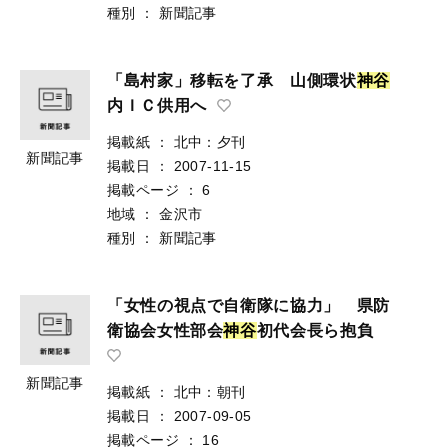
種別
：
新聞記事
「島村家」移転を了承 山側環状
神
谷
内ＩＣ供用へ
掲載紙
：
北中：夕刊
新聞記事
掲載日
：
2007-11-15
掲載ページ
：
6
地域
：
金沢市
種別
：
新聞記事
「女性の視点で自衛隊に協力」 県防
衛協会女性部会
神
谷
初代会長ら抱負
新聞記事
掲載紙
：
北中：朝刊
掲載日
：
2007-09-05
掲載ページ
：
16