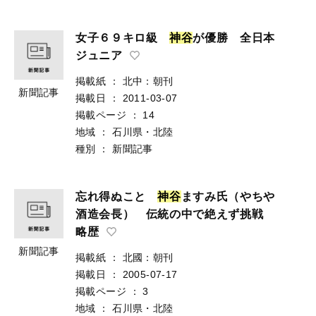
女子６９キロ級
神
谷
が優勝 全日本
ジュニア
掲載紙
：
北中：朝刊
新聞記事
掲載日
：
2011-03-07
掲載ページ
：
14
地域
：
石川県・北陸
種別
：
新聞記事
忘れ得ぬこと
神
谷
ますみ氏（やちや
酒造会長） 伝統の中で絶えず挑戦
略歴
新聞記事
掲載紙
：
北國：朝刊
掲載日
：
2005-07-17
掲載ページ
：
3
地域
：
石川県・北陸