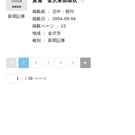
貫通 金沢東部環状
掲載紙
：
北中：朝刊
新聞記事
掲載日
：
2004-09-04
掲載ページ
：
15
地域
：
金沢市
種別
：
新聞記事
1
2
3
4
5
/
38
ページ