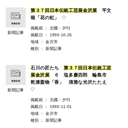
第
３
７
回
日
本
伝
統
工
芸
展
金
沢
展
平文
箱「花の虹」
掲載紙
：
北國：夕刊
新聞記事
掲載日
：
1990-10-26
地域
：
金沢市
種別
：
新聞記事
石川の匠たち
第
３
７
回
日
本
伝
統
工
芸
展
金
沢
展
６ 塩多慶四郎 輪島市
乾漆蓋物「香」 清雅な光沢たたえ
新聞記事
掲載紙
：
北國：夕刊
掲載日
：
1990-11-01
地域
：
金沢市
種別
：
新聞記事