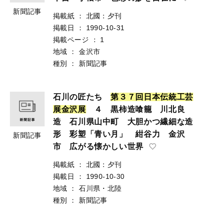
新聞記事
掲載紙
：
北國：夕刊
掲載日
：
1990-10-31
掲載ページ
：
1
地域
：
金沢市
種別
：
新聞記事
石川の匠たち
第
３
７
回
日
本
伝
統
工
芸
展
金
沢
展
４ 黒柿造喰籠 川北良
造 石川県山中町 大胆かつ繊細な造
形 彩塑「青い月」 紺谷力 金沢
新聞記事
市 広がる懐かしい世界
掲載紙
：
北國：夕刊
掲載日
：
1990-10-30
地域
：
石川県・北陸
種別
：
新聞記事