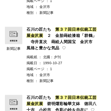
掲載ページ
：
1
地域
：
金沢市
種別
：
新聞記事
石川の匠たち
第
３
７
回
日
本
伝
統
工
芸
展
金
沢
展
２ 金胎蒔絵漆箱「群鶴」
寺井直次 蒔絵人間国宝 金沢市
風格と豊かな気品
新聞記事
掲載紙
：
北國：夕刊
掲載日
：
1990-10-27
掲載ページ
：
1
地域
：
金沢市
種別
：
新聞記事
石川の匠たち
第
３
７
回
日
本
伝
統
工
芸
展
金
沢
展
碧明燿彩輪華文鉢 徳田八
十吉 小松市 色彩の妙を自在に