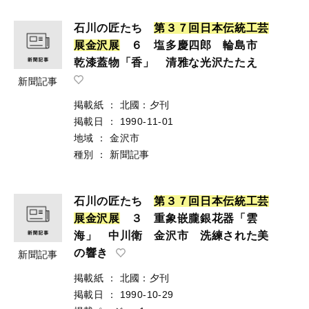
石川の匠たち
第
３
７
回
日
本
伝
統
工
芸
展
金
沢
展
６ 塩多慶四郎 輪島市
乾漆蓋物「香」 清雅な光沢たたえ
新聞記事
掲載紙
：
北國：夕刊
掲載日
：
1990-11-01
地域
：
金沢市
種別
：
新聞記事
石川の匠たち
第
３
７
回
日
本
伝
統
工
芸
展
金
沢
展
３ 重象嵌朧銀花器「雲
海」 中川衛 金沢市 洗練された美
の響き
新聞記事
掲載紙
：
北國：夕刊
掲載日
：
1990-10-29