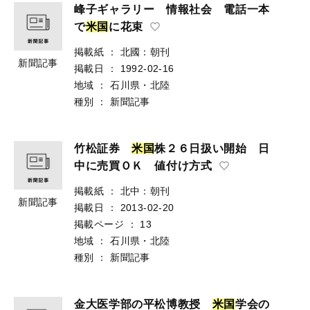
峰子ギャラリー 情報社会 電話一本
で
米
国
に花束
掲載紙
：
北國：朝刊
新聞記事
掲載日
：
1992-02-16
地域
：
石川県・北陸
種別
：
新聞記事
竹松証券
米
国
株２６日扱い開始 日
中に売買ＯＫ 値付け方式
掲載紙
：
北中：朝刊
新聞記事
掲載日
：
2013-02-20
掲載ページ
：
13
地域
：
石川県・北陸
種別
：
新聞記事
金大医学部の平松博教授
米
国
学会の