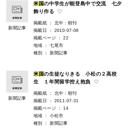
米
国
の中学生が能登島中で交流 七夕
飾り作る
掲載紙
：
北中：朝刊
新聞記事
掲載日
：
2010-07-08
掲載ページ
：
22
地域
：
七尾市
種別
：
新聞記事
米
国
の生徒なりきる 小松の２高校
生 １年間留学控え抱負
掲載紙
：
北中：朝刊
新聞記事
掲載日
：
2011-07-31
掲載ページ
：
14
地域
：
小松市
種別
：
新聞記事