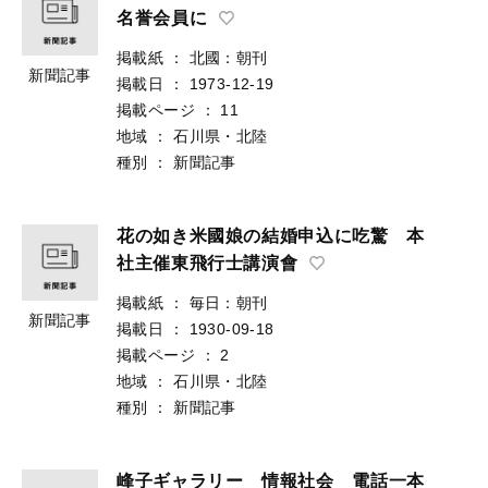
名誉会員に
掲載紙
：
北國：朝刊
新聞記事
掲載日
：
1973-12-19
掲載ページ
：
11
地域
：
石川県・北陸
種別
：
新聞記事
花の如き米國娘の結婚申込に吃驚 本
社主催東飛行士講演會
掲載紙
：
毎日：朝刊
新聞記事
掲載日
：
1930-09-18
掲載ページ
：
2
地域
：
石川県・北陸
種別
：
新聞記事
峰子ギャラリー 情報社会 電話一本