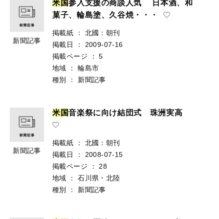
米
国
参入支援の商談人気 日本酒、和
菓子、輪島塗、久谷焼・・・
掲載紙
：
北國：朝刊
新聞記事
掲載日
：
2009-07-16
掲載ページ
：
5
地域
：
輪島市
種別
：
新聞記事
米
国
音楽祭に向け結団式 珠洲実高
掲載紙
：
北國：朝刊
新聞記事
掲載日
：
2008-07-15
掲載ページ
：
28
地域
：
石川県・北陸
種別
：
新聞記事