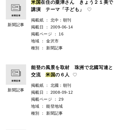
米
国
在住の粟津さん きょう２１美で
講演 テーマ「子ども」
掲載紙
：
北中：朝刊
新聞記事
掲載日
：
2009-06-14
掲載ページ
：
16
地域
：
金沢市
種別
：
新聞記事
能登の風景を取材 珠洲で北國写連と
交流
米
国
の６人
掲載紙
：
北國：朝刊
新聞記事
掲載日
：
2008-09-12
掲載ページ
：
29
地域
：
能登地域
種別
：
新聞記事