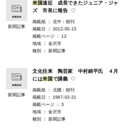
米
国
遠征 成長できたジュニア・ジャ
ズ 市長に報告
掲載紙
：
北中：朝刊
新聞記事
掲載日
：
2012-05-13
掲載ページ
：
12
地域
：
金沢市
種別
：
新聞記事
文化往来 陶芸家 中村錦平氏 ４月
には
米
国
で講義
掲載紙
：
北國：朝刊
新聞記事
掲載日
：
1987-02-21
掲載ページ
：
3
地域
：
金沢市
種別
：
新聞記事