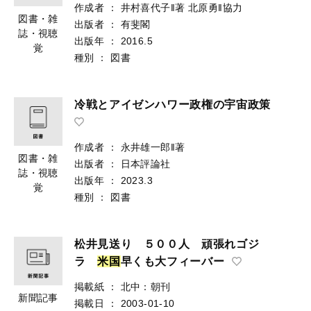
作成者
：
井村喜代子‖著
北原勇‖協力
図書・雑
出版者
：
有斐閣
誌・視聴
出版年
：
2016.5
覚
種別
：
図書
冷戦とアイゼンハワー政権の宇宙政策
作成者
：
永井雄一郎‖著
図書・雑
出版者
：
日本評論社
誌・視聴
出版年
：
2023.3
覚
種別
：
図書
松井見送り ５００人 頑張れゴジ
ラ
米
国
早くも大フィーバー
掲載紙
：
北中：朝刊
新聞記事
掲載日
：
2003-01-10