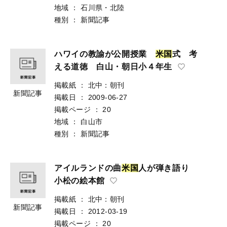
地域
：
石川県・北陸
種別
：
新聞記事
ハワイの教諭が公開授業
米
国
式 考
える道徳 白山・朝日小４年生
掲載紙
：
北中：朝刊
新聞記事
掲載日
：
2009-06-27
掲載ページ
：
20
地域
：
白山市
種別
：
新聞記事
アイルランドの曲
米
国
人が弾き語り
小松の絵本館
掲載紙
：
北中：朝刊
新聞記事
掲載日
：
2012-03-19
掲載ページ
：
20