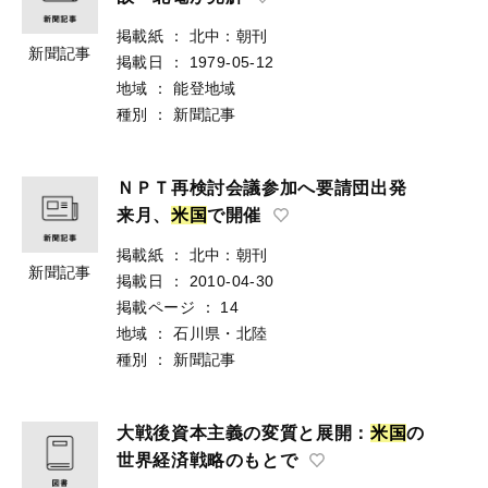
掲載紙
：
北中：朝刊
新聞記事
掲載日
：
1979-05-12
地域
：
能登地域
種別
：
新聞記事
ＮＰＴ再検討会議参加へ要請団出発
来月、
米
国
で開催
掲載紙
：
北中：朝刊
新聞記事
掲載日
：
2010-04-30
掲載ページ
：
14
地域
：
石川県・北陸
種別
：
新聞記事
大戦後資本主義の変質と展開：
米
国
の
世界経済戦略のもとで