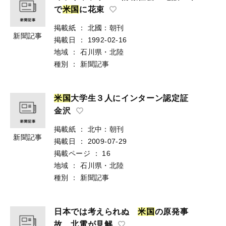
で
米
国
に花束
掲載紙
：
北國：朝刊
新聞記事
掲載日
：
1992-02-16
地域
：
石川県・北陸
種別
：
新聞記事
米
国
大学生３人にインターン認定証
金沢
掲載紙
：
北中：朝刊
新聞記事
掲載日
：
2009-07-29
掲載ページ
：
16
地域
：
石川県・北陸
種別
：
新聞記事
日本では考えられぬ
米
国
の原発事
故 北電が見解