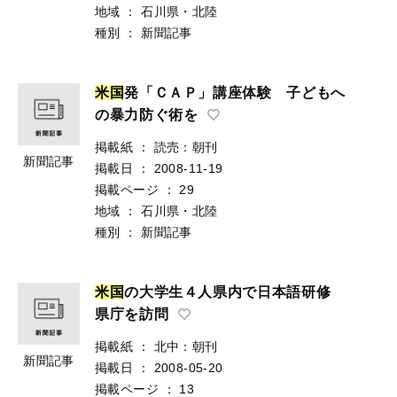
地域
：
石川県・北陸
種別
：
新聞記事
米
国
発「ＣＡＰ」講座体験 子どもへ
の暴力防ぐ術を
掲載紙
：
読売：朝刊
新聞記事
掲載日
：
2008-11-19
掲載ページ
：
29
地域
：
石川県・北陸
種別
：
新聞記事
米
国
の大学生４人県内で日本語研修
県庁を訪問
掲載紙
：
北中：朝刊
新聞記事
掲載日
：
2008-05-20
掲載ページ
：
13