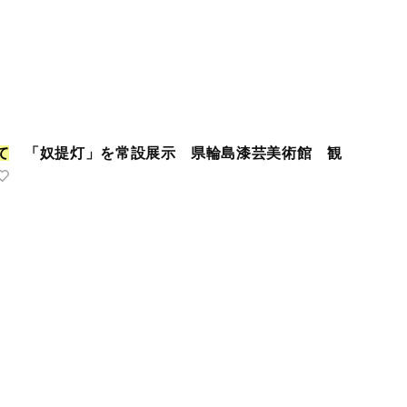
て
「奴提灯」を常設展示 県輪島漆芸美術館 観