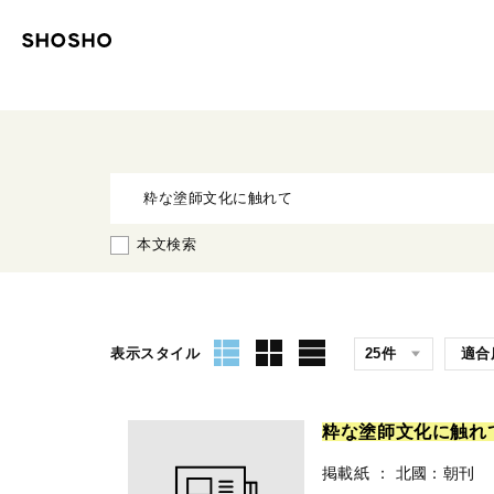
本文検索
表示スタイル
粋
な
塗
師
文
化
に
触
れ
掲載紙
：
北國：朝刊