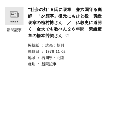
“社会の灯”８氏に褒章 兼六園守る庭
師 「夕顔亭」復元にもひと役 黄綬
褒章の植村博さん ／ 仏教史に道開
く 金大でも教べん２６年間 紫綬褒
新聞記事
章の橋本芳契さん
掲載紙
：
読売：朝刊
掲載日
：
1978-11-02
地域
：
石川県・北陸
種別
：
新聞記事