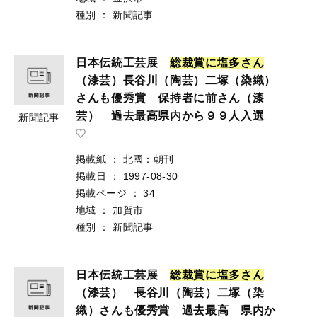
種別
：
新聞記事
日本伝統工芸展
総
裁
賞
に
塩
多
さ
ん
（漆芸）長谷川（陶芸）二塚（染織）
さんも優秀賞 保持者に前さん（漆
芸） 過去最高県内から９９人入選
新聞記事
掲載紙
：
北國：朝刊
掲載日
：
1997-08-30
掲載ページ
：
34
地域
：
加賀市
種別
：
新聞記事
日本伝統工芸展
総
裁
賞
に
塩
多
さ
ん
（漆芸） 長谷川（陶芸）二塚（染
織）さんも優秀賞 過去最高 県内か