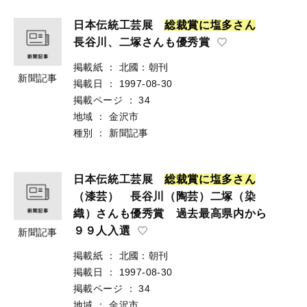
日本伝統工芸展
総
裁
賞
に
塩
多
さ
ん
長谷川、二塚さんも優秀賞
掲載紙
：
北國：朝刊
新聞記事
掲載日
：
1997-08-30
掲載ページ
：
34
地域
：
金沢市
種別
：
新聞記事
日本伝統工芸展
総
裁
賞
に
塩
多
さ
ん
（漆芸） 長谷川（陶芸）二塚（染
織）さんも優秀賞 過去最高県内から
９９人入選
新聞記事
掲載紙
：
北國：朝刊
掲載日
：
1997-08-30
掲載ページ
：
34
地域
：
金沢市