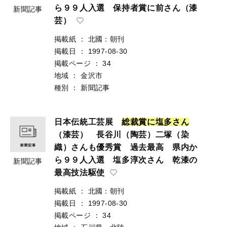
ら９９人入選 保持者賞に前さん（漆
新聞記事
芸）
掲載紙
：
北國：朝刊
掲載日
：
1997-08-30
掲載ページ
：
34
地域
：
金沢市
種別
：
新聞記事
日本伝統工芸展
総
裁
賞
に
塩
多
さ
ん
（漆芸） 長谷川（陶芸）二塚（染
織）さんも優秀賞 過去最高 県内か
ら９９人入選 塩多淳次さん 乾漆の
新聞記事
最高技法駆使
掲載紙
：
北國：朝刊
掲載日
：
1997-08-30
掲載ページ
：
34