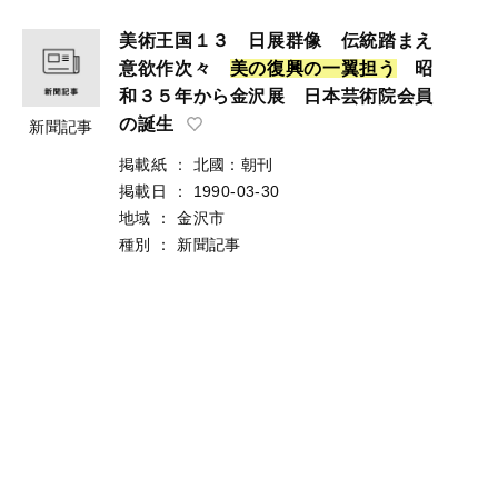
美術王国１３ 日展群像 伝統踏まえ
意欲作次々
美
の
復
興
の
一
翼
担
う
昭
和３５年から金沢展 日本芸術院会員
の誕生
新聞記事
掲載紙
：
北國：朝刊
掲載日
：
1990-03-30
地域
：
金沢市
種別
：
新聞記事