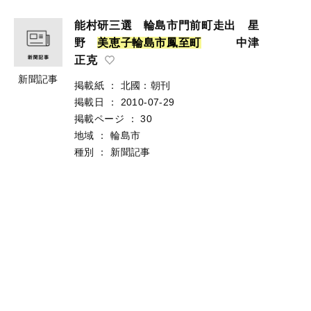
能村研三選 輪島市門前町走出 星
野
美
恵
子
輪
島
市
鳳
至
町
中津
正克
新聞記事
掲載紙
：
北國：朝刊
掲載日
：
2010-07-29
掲載ページ
：
30
地域
：
輪島市
種別
：
新聞記事