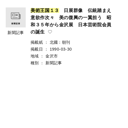
美
術
王
国
１
３
日展群像 伝統踏まえ
意欲作次々 美の復興の一翼担う 昭
和３５年から金沢展 日本芸術院会員
の誕生
新聞記事
掲載紙
：
北國：朝刊
掲載日
：
1990-03-30
地域
：
金沢市
種別
：
新聞記事