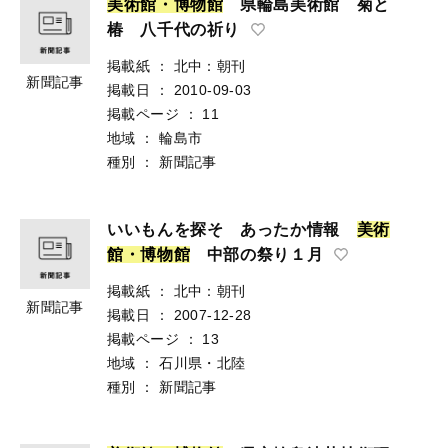
美
術
館
・
博
物
館
県輪島美術館 菊と
椿 八千代の祈り
掲載紙
：
北中：朝刊
新聞記事
掲載日
：
2010-09-03
掲載ページ
：
11
地域
：
輪島市
種別
：
新聞記事
いいもんを探そ あったか情報
美
術
館
・
博
物
館
中部の祭り１月
掲載紙
：
北中：朝刊
新聞記事
掲載日
：
2007-12-28
掲載ページ
：
13
地域
：
石川県・北陸
種別
：
新聞記事