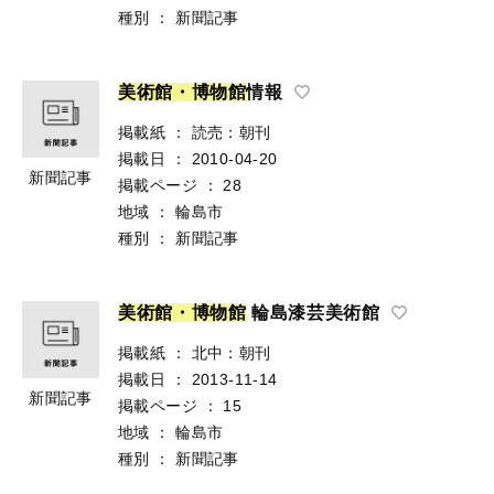
種別
：
新聞記事
美
術
館
・
博
物
館
情報
掲載紙
：
読売：朝刊
掲載日
：
2010-04-20
新聞記事
掲載ページ
：
28
地域
：
輪島市
種別
：
新聞記事
美
術
館
・
博
物
館
輪島漆芸美術館
掲載紙
：
北中：朝刊
掲載日
：
2013-11-14
新聞記事
掲載ページ
：
15
地域
：
輪島市
種別
：
新聞記事