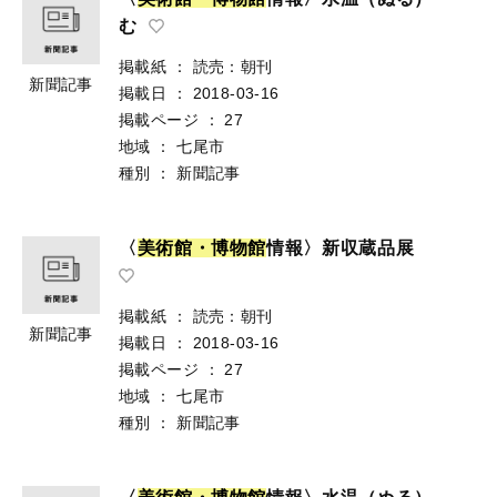
む
掲載紙
：
読売：朝刊
新聞記事
掲載日
：
2018-03-16
掲載ページ
：
27
地域
：
七尾市
種別
：
新聞記事
〈
美
術
館
・
博
物
館
情報〉新収蔵品展
掲載紙
：
読売：朝刊
新聞記事
掲載日
：
2018-03-16
掲載ページ
：
27
地域
：
七尾市
種別
：
新聞記事