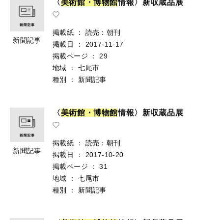
〈
美
術
館
・
博
物
館
情報〉新収蔵品展
掲載紙
：
読売：朝刊
新聞記事
掲載日
：
2017-11-17
掲載ページ
：
29
地域
：
七尾市
種別
：
新聞記事
〈
美
術
館
・
博
物
館
情報〉新収蔵品展
掲載紙
：
読売：朝刊
新聞記事
掲載日
：
2017-10-20
掲載ページ
：
31
地域
：
七尾市
種別
：
新聞記事