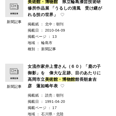
美
術
館
・
博
物
館
県立輪島漆芸技術研
修所作品展 「うるしの清風 受け継が
れる技の世界」
新聞記事
掲載紙
：
北中：朝刊
掲載日
：
2010-04-09
掲載ページ
：
13
地域
：
輪島市
種別
：
新聞記事
女流作家井上雪さん（６０）「鹿の子
御影」を 偉大な足跡、目のあたりに
高岡市立
美
術
館
・
博
物
館
館長朝倉吉
彦 蓮如略年表
新聞記事
掲載紙
：
読売：朝刊
掲載日
：
1991-04-20
掲載ページ
：
17
地域
：
石川県・北陸