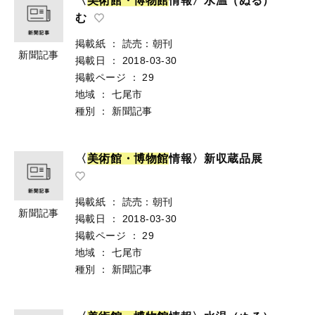
〈
美
術
館
・
博
物
館
情報〉水温（ぬる）
む
掲載紙
：
読売：朝刊
新聞記事
掲載日
：
2018-03-30
掲載ページ
：
29
地域
：
七尾市
種別
：
新聞記事
〈
美
術
館
・
博
物
館
情報〉新収蔵品展
掲載紙
：
読売：朝刊
新聞記事
掲載日
：
2018-03-30
掲載ページ
：
29
地域
：
七尾市
種別
：
新聞記事