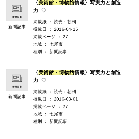
〈
美
術
館
・
博
物
館
情報〉写実力と創造
力
掲載紙
：
読売：朝刊
新聞記事
掲載日
：
2016-04-15
掲載ページ
：
27
地域
：
七尾市
種別
：
新聞記事
〈
美
術
館
・
博
物
館
情報〉写実力と創造
力
掲載紙
：
読売：朝刊
新聞記事
掲載日
：
2016-03-01
掲載ページ
：
27
地域
：
七尾市
種別
：
新聞記事