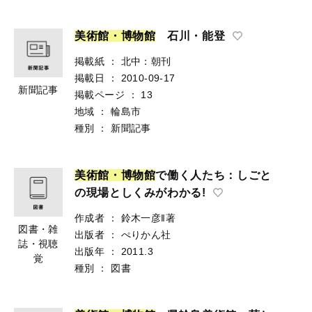
美
術
館
・
博
物
館
石川・能登
掲載紙
：
北中：朝刊
掲載日
：
2010-09-17
新聞記事
掲載ページ
：
13
地域
：
輪島市
種別
：
新聞記事
美
術
館
・
博
物
館
で働く人たち：しごと
の現場としくみがわかる!
作成者
：
鈴木一彦‖著
図書・雑
出版者
：
ぺりかん社
誌・視聴
出版年
：
2011.3
覚
種別
：
図書