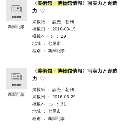
〈
美
術
館
・
博
物
館
情報〉写実力と創造
力
掲載紙
：
読売：朝刊
新聞記事
掲載日
：
2016-03-15
掲載ページ
：
29
地域
：
七尾市
種別
：
新聞記事
〈
美
術
館
・
博
物
館
情報〉写実力と創造
力
掲載紙
：
読売：朝刊
新聞記事
掲載日
：
2016-03-29
掲載ページ
：
31
地域
：
七尾市
種別
：
新聞記事