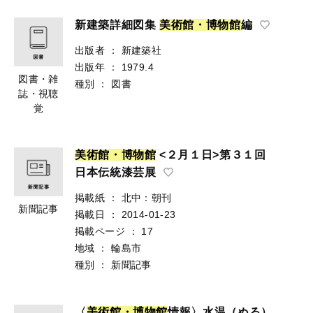
新建築詳細図集
美
術
館
・
博
物
館
編
出版者
：
新建築社
出版年
：
1979.4
図書・雑
種別
：
図書
誌・視聴
覚
美
術
館
・
博
物
館
<２月１日>第３１回
日本伝統漆芸展
掲載紙
：
北中：朝刊
新聞記事
掲載日
：
2014-01-23
掲載ページ
：
17
地域
：
輪島市
種別
：
新聞記事
〈
美
術
館
・
博
物
館
情報〉水温（ぬる）