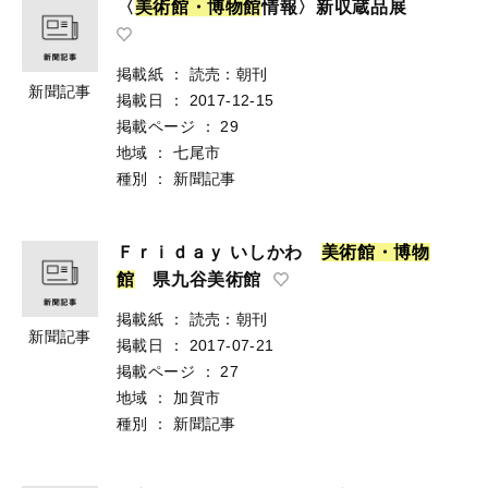
〈
美
術
館
・
博
物
館
情報〉新収蔵品展
掲載紙
：
読売：朝刊
新聞記事
掲載日
：
2017-12-15
掲載ページ
：
29
地域
：
七尾市
種別
：
新聞記事
Ｆｒｉｄａｙ いしかわ
美
術
館
・
博
物
館
県九谷美術館
掲載紙
：
読売：朝刊
新聞記事
掲載日
：
2017-07-21
掲載ページ
：
27
地域
：
加賀市
種別
：
新聞記事