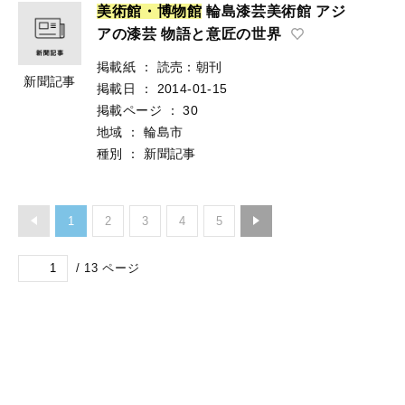
美
術
館
・
博
物
館
輪島漆芸美術館 アジ
アの漆芸 物語と意匠の世界
掲載紙
：
読売：朝刊
新聞記事
掲載日
：
2014-01-15
掲載ページ
：
30
地域
：
輪島市
種別
：
新聞記事
1
2
3
4
5
/
13
ページ