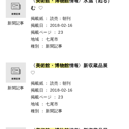
〈
美
術
館
・
博
物
館
情報〉水温（ぬる）
む
掲載紙
：
読売：朝刊
新聞記事
掲載日
：
2018-02-16
掲載ページ
：
23
地域
：
七尾市
種別
：
新聞記事
〈
美
術
館
・
博
物
館
情報〉新収蔵品展
掲載紙
：
読売：朝刊
新聞記事
掲載日
：
2018-02-16
掲載ページ
：
23
地域
：
七尾市
種別
：
新聞記事