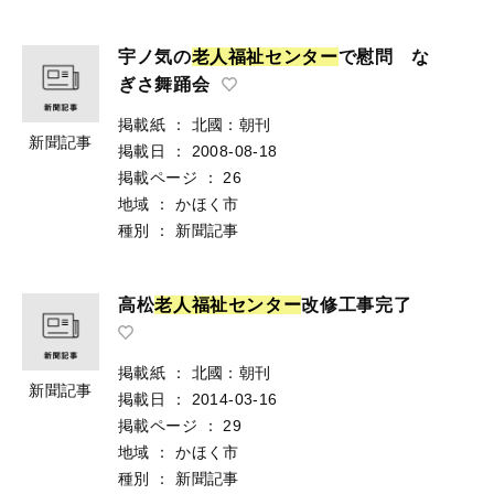
宇ノ気の
老
人
福
祉
セ
ン
タ
ー
で慰問 な
ぎさ舞踊会
掲載紙
：
北國：朝刊
新聞記事
掲載日
：
2008-08-18
掲載ページ
：
26
地域
：
かほく市
種別
：
新聞記事
高松
老
人
福
祉
セ
ン
タ
ー
改修工事完了
掲載紙
：
北國：朝刊
新聞記事
掲載日
：
2014-03-16
掲載ページ
：
29
地域
：
かほく市
種別
：
新聞記事