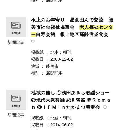
種別
：
新聞記事
根上のお年寄り 昼食囲んで交流 能
美市社会福祉協議会
老
人
福
祉
セ
ン
タ
ー
白寿会館 根上地区高齢者昼食会
新聞記事
掲載紙
：
北中：朝刊
掲載日
：
2009-12-02
地域
：
能美市
種別
：
新聞記事
地域の催し ①浅田あきら歌謡ショー
②現代大衆舞踊 恋川雪路 夢Ｒｏｍａ
ｎ ③ＩＦＭｉｎたかまつ演奏会
新聞記事
掲載紙
：
北國：朝刊
掲載日
：
2014-06-02