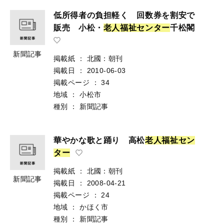
低所得者の負担軽く 回数券を割安で
販売 小松・
老
人
福
祉
セ
ン
タ
ー
千松閣
新聞記事
掲載紙
：
北國：朝刊
掲載日
：
2010-06-03
掲載ページ
：
34
地域
：
小松市
種別
：
新聞記事
華やかな歌と踊り 高松
老
人
福
祉
セ
ン
タ
ー
掲載紙
：
北國：朝刊
新聞記事
掲載日
：
2008-04-21
掲載ページ
：
24
地域
：
かほく市
種別
：
新聞記事