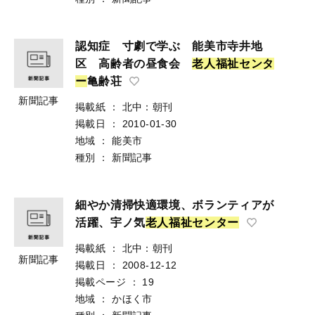
認知症 寸劇で学ぶ 能美市寺井地
区 高齢者の昼食会
老
人
福
祉
セ
ン
タ
ー
亀齢荘
新聞記事
掲載紙
：
北中：朝刊
掲載日
：
2010-01-30
地域
：
能美市
種別
：
新聞記事
細やか清掃快適環境、ボランティアが
活躍、宇ノ気
老
人
福
祉
セ
ン
タ
ー
掲載紙
：
北中：朝刊
新聞記事
掲載日
：
2008-12-12
掲載ページ
：
19
地域
：
かほく市