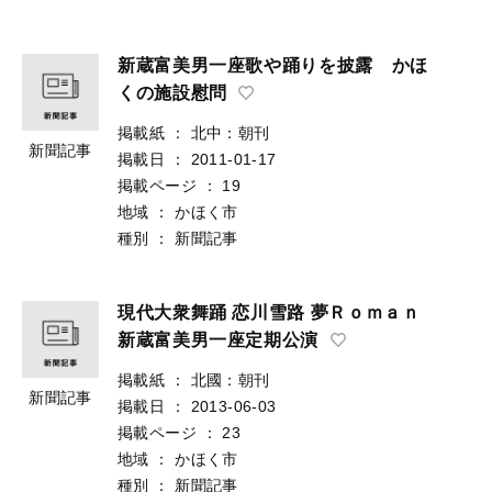
新蔵富美男一座歌や踊りを披露 かほ
くの施設慰問
掲載紙
：
北中：朝刊
新聞記事
掲載日
：
2011-01-17
掲載ページ
：
19
地域
：
かほく市
種別
：
新聞記事
現代大衆舞踊 恋川雪路 夢Ｒｏｍａｎ
新蔵富美男一座定期公演
掲載紙
：
北國：朝刊
新聞記事
掲載日
：
2013-06-03
掲載ページ
：
23
地域
：
かほく市
種別
：
新聞記事