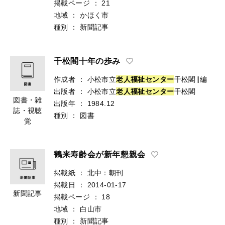
掲載ページ
：
21
地域
：
かほく市
種別
：
新聞記事
千松閣十年の歩み
作成者
：
小松市立
老
人
福
祉
セ
ン
タ
ー
千松閣∥編
出版者
：
小松市立
老
人
福
祉
セ
ン
タ
ー
千松閣
図書・雑
出版年
：
1984.12
誌・視聴
種別
：
図書
覚
鶴来寿齢会が新年懇親会
掲載紙
：
北中：朝刊
掲載日
：
2014-01-17
新聞記事
掲載ページ
：
18
地域
：
白山市
種別
：
新聞記事