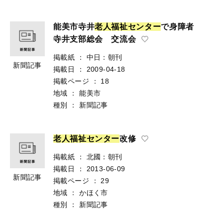
能美市寺井
老
人
福
祉
セ
ン
タ
ー
で身障者
寺井支部総会 交流会
掲載紙
：
中日：朝刊
新聞記事
掲載日
：
2009-04-18
掲載ページ
：
18
地域
：
能美市
種別
：
新聞記事
老
人
福
祉
セ
ン
タ
ー
改修
掲載紙
：
北國：朝刊
掲載日
：
2013-06-09
新聞記事
掲載ページ
：
29
地域
：
かほく市
種別
：
新聞記事