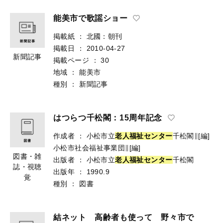
能美市で歌謡ショー
掲載紙
：
北國：朝刊
掲載日
：
2010-04-27
新聞記事
掲載ページ
：
30
地域
：
能美市
種別
：
新聞記事
はつらつ千松閣：15周年記念
作成者
：
小松市立
老
人
福
祉
セ
ン
タ
ー
千松閣∥[編]
小松市社会福祉事業団∥[編]
図書・雑
出版者
：
小松市立
老
人
福
祉
セ
ン
タ
ー
千松閣
誌・視聴
出版年
：
1990.9
覚
種別
：
図書
結ネット 高齢者も使って 野々市で