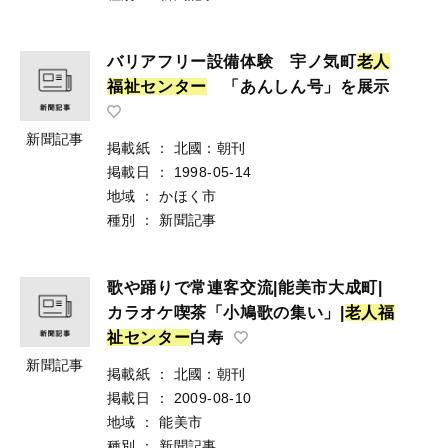
バリアフリー設備体験 宇ノ気町
老
人
福
祉
セ
ン
タ
ー
「あんしん号」を展示
新聞記事
掲載紙
：
北國：朝刊
掲載日
：
1998-05-14
地域
：
かほく市
種別
：
新聞記事
歌や踊りで常連客交流|能美市大成町|
カラオケ喫茶「小鳩歌の集い」|
老
人
福
祉
セ
ン
タ
ー
白寿
新聞記事
掲載紙
：
北國：朝刊
掲載日
：
2009-08-10
地域
：
能美市
種別
：
新聞記事