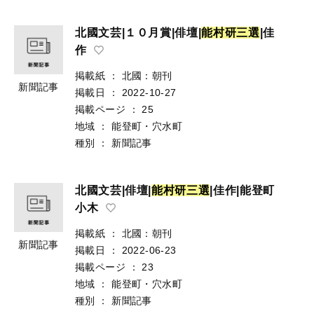
北國文芸|１０月賞|俳壇|
能
村
研
三
選
|佳
作
掲載紙
：
北國：朝刊
新聞記事
掲載日
：
2022-10-27
掲載ページ
：
25
地域
：
能登町・穴水町
種別
：
新聞記事
北國文芸|俳壇|
能
村
研
三
選
|佳作|能登町
小木
掲載紙
：
北國：朝刊
新聞記事
掲載日
：
2022-06-23
掲載ページ
：
23
地域
：
能登町・穴水町
種別
：
新聞記事