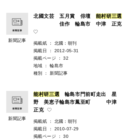
北國文芸 五月賞 俳壇
能
村
研
三
選
佳作 輪島市 中津 正克
新聞記事
掲載紙
：
北國：朝刊
掲載日
：
2012-05-31
掲載ページ
：
32
地域
：
輪島市
種別
：
新聞記事
能
村
研
三
選
輪島市門前町走出 星
野 美恵子輪島市鳳至町 中津
正克
新聞記事
掲載紙
：
北國：朝刊
掲載日
：
2010-07-29
掲載ページ
：
30