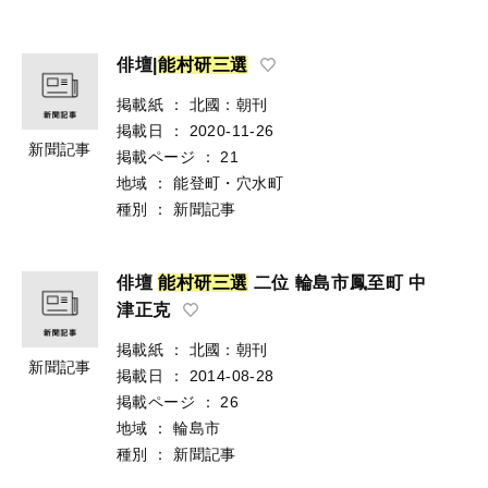
俳壇|
能
村
研
三
選
掲載紙
：
北國：朝刊
掲載日
：
2020-11-26
新聞記事
掲載ページ
：
21
地域
：
能登町・穴水町
種別
：
新聞記事
俳壇
能
村
研
三
選
二位 輪島市鳳至町 中
津正克
掲載紙
：
北國：朝刊
新聞記事
掲載日
：
2014-08-28
掲載ページ
：
26
地域
：
輪島市
種別
：
新聞記事