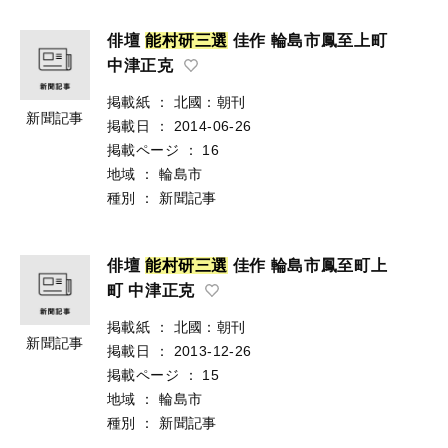
俳壇
能
村
研
三
選
佳作 輪島市鳳至上町
中津正克
掲載紙
：
北國：朝刊
新聞記事
掲載日
：
2014-06-26
掲載ページ
：
16
地域
：
輪島市
種別
：
新聞記事
俳壇
能
村
研
三
選
佳作 輪島市鳳至町上
町 中津正克
掲載紙
：
北國：朝刊
新聞記事
掲載日
：
2013-12-26
掲載ページ
：
15
地域
：
輪島市
種別
：
新聞記事