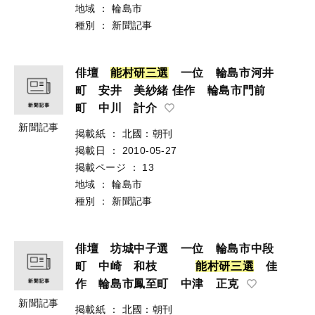
地域
：
輪島市
種別
：
新聞記事
俳壇
能
村
研
三
選
一位 輪島市河井
町 安井 美紗緒 佳作 輪島市門前
町 中川 計介
新聞記事
掲載紙
：
北國：朝刊
掲載日
：
2010-05-27
掲載ページ
：
13
地域
：
輪島市
種別
：
新聞記事
俳壇 坊城中子選 一位 輪島市中段
町 中崎 和枝
能
村
研
三
選
佳
作 輪島市鳳至町 中津 正克
新聞記事
掲載紙
：
北國：朝刊