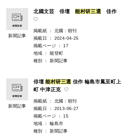
北國文芸 俳壇
能
村
研
三
選
佳作
掲載紙
：
北國：朝刊
新聞記事
掲載日
：
2024-04-25
掲載ページ
：
17
地域
：
能登町
種別
：
新聞記事
俳壇
能
村
研
三
選
佳作 輪島市鳳至町上
町 中津正克
掲載紙
：
北國：朝刊
新聞記事
掲載日
：
2013-06-27
掲載ページ
：
15
地域
：
輪島市
種別
：
新聞記事