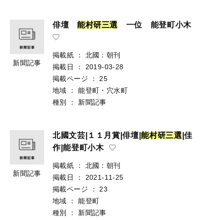
俳壇
能
村
研
三
選
一位 能登町小木
掲載紙
：
北國：朝刊
新聞記事
掲載日
：
2019-03-28
掲載ページ
：
25
地域
：
能登町・穴水町
種別
：
新聞記事
北國文芸|１１月賞|俳壇|
能
村
研
三
選
|佳
作|能登町小木
掲載紙
：
北國：朝刊
新聞記事
掲載日
：
2021-11-25
掲載ページ
：
23
地域
：
能登町
種別
：
新聞記事