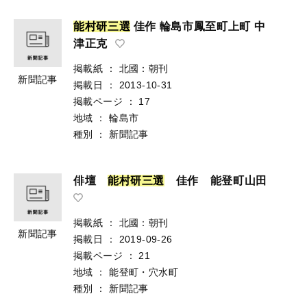
能
村
研
三
選
佳作 輪島市鳳至町上町 中
津正克
掲載紙
：
北國：朝刊
新聞記事
掲載日
：
2013-10-31
掲載ページ
：
17
地域
：
輪島市
種別
：
新聞記事
俳壇
能
村
研
三
選
佳作 能登町山田
掲載紙
：
北國：朝刊
新聞記事
掲載日
：
2019-09-26
掲載ページ
：
21
地域
：
能登町・穴水町
種別
：
新聞記事