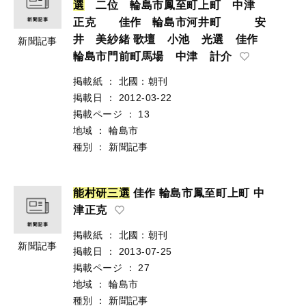
選
二位 輪島市鳳至町上町 中津
正克 佳作 輪島市河井町 安
井 美紗緒 歌壇 小池 光選 佳作
新聞記事
輪島市門前町馬場 中津 計介
掲載紙
：
北國：朝刊
掲載日
：
2012-03-22
掲載ページ
：
13
地域
：
輪島市
種別
：
新聞記事
能
村
研
三
選
佳作 輪島市鳳至町上町 中
津正克
掲載紙
：
北國：朝刊
新聞記事
掲載日
：
2013-07-25
掲載ページ
：
27
地域
：
輪島市
種別
：
新聞記事