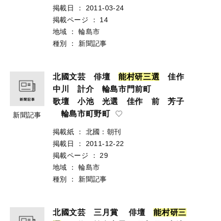
掲載日
：
2011-03-24
掲載ページ
：
14
地域
：
輪島市
種別
：
新聞記事
北國文芸 俳壇
能
村
研
三
選
佳作
中川 計介 輪島市門前町
歌壇 小池 光選 佳作 前 芳子
輪島市町野町
新聞記事
掲載紙
：
北國：朝刊
掲載日
：
2011-12-22
掲載ページ
：
29
地域
：
輪島市
種別
：
新聞記事
北國文芸 三月賞 俳壇
能
村
研
三