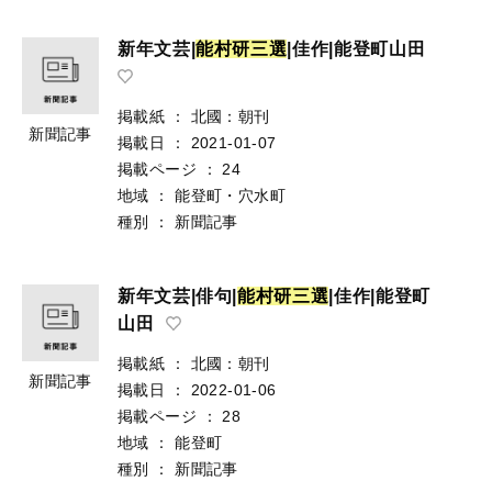
新年文芸|
能
村
研
三
選
|佳作|能登町山田
掲載紙
：
北國：朝刊
新聞記事
掲載日
：
2021-01-07
掲載ページ
：
24
地域
：
能登町・穴水町
種別
：
新聞記事
新年文芸|俳句|
能
村
研
三
選
|佳作|能登町
山田
掲載紙
：
北國：朝刊
新聞記事
掲載日
：
2022-01-06
掲載ページ
：
28
地域
：
能登町
種別
：
新聞記事