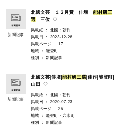
北國文芸 １２月賞 俳壇
能
村
研
三
選
三位
掲載紙
：
北國：朝刊
新聞記事
掲載日
：
2023-12-28
掲載ページ
：
17
地域
：
能登町
種別
：
新聞記事
北國文芸|俳壇|
能
村
研
三
選
|佳作|能登町|
山田
掲載紙
：
北國：朝刊
新聞記事
掲載日
：
2020-07-23
掲載ページ
：
25
地域
：
能登町・穴水町
種別
：
新聞記事