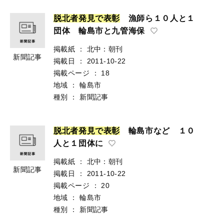
脱
北
者
発
見
で
表
彰
漁師ら１０人と１
団体 輪島市と九管海保
掲載紙
：
北中：朝刊
新聞記事
掲載日
：
2011-10-22
掲載ページ
：
18
地域
：
輪島市
種別
：
新聞記事
脱
北
者
発
見
で
表
彰
輪島市など １０
人と１団体に
掲載紙
：
北中：朝刊
新聞記事
掲載日
：
2011-10-22
掲載ページ
：
20
地域
：
輪島市
種別
：
新聞記事