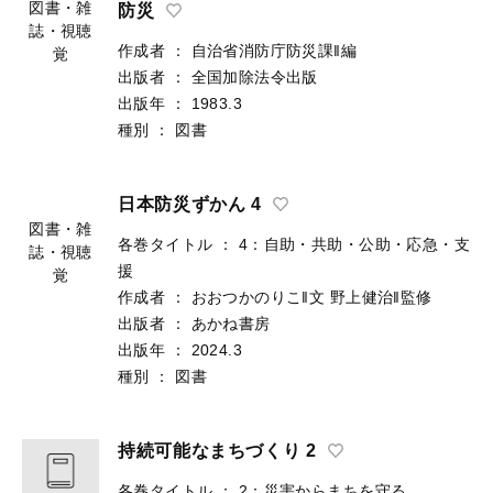
図書・雑
防災
誌・視聴
作成者
：
自治省消防庁防災課‖編
覚
出版者
：
全国加除法令出版
出版年
：
1983.3
種別
：
図書
日本防災ずかん 4
図書・雑
各巻タイトル
：
4：自助・共助・公助・応急・支
誌・視聴
援
覚
作成者
：
おおつかのりこ‖文
野上健治‖監修
出版者
：
あかね書房
出版年
：
2024.3
種別
：
図書
持続可能なまちづくり 2
各巻タイトル
：
2：災害からまちを守る