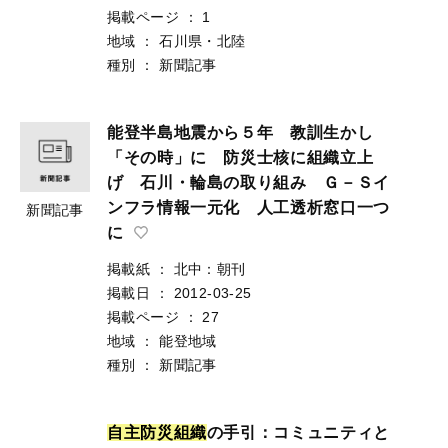
掲載ページ
：
1
地域
：
石川県・北陸
種別
：
新聞記事
能登半島地震から５年 教訓生かし
「その時」に 防災士核に組織立上
げ 石川・輪島の取り組み Ｇ－Ｓイ
ンフラ情報一元化 人工透析窓口一つ
新聞記事
に
掲載紙
：
北中：朝刊
掲載日
：
2012-03-25
掲載ページ
：
27
地域
：
能登地域
種別
：
新聞記事
自
主
防
災
組
織
の手引：コミュニティと