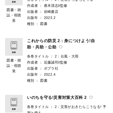
作成者
：
唐木清志‖監修
図書・雑
出版者
：
岩崎書店
誌・視聴
出版年
：
2023.2
覚
種別
：
図書
これからの防災 2：身につけよう!自
助・共助・公助
各巻タイトル
：
2：台風・大雨
図書・雑
作成者
：
近藤誠司‖監修
誌・視聴
出版者
：
ポプラ社
覚
出版年
：
2022.4
種別
：
図書
いのちを守る!災害対策大百科 2
各巻タイトル
：
2：災害がおきたらこうなる! 予
測と備え...