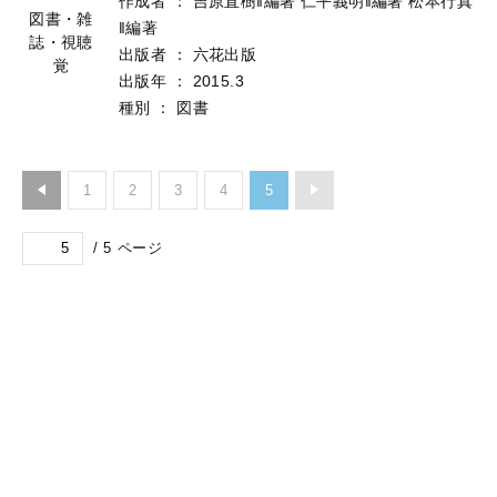
作成者
：
吉原直樹‖編著
仁平義明‖編著
松本行真
図書・雑
‖編著
誌・視聴
出版者
：
六花出版
覚
出版年
：
2015.3
種別
：
図書
1
2
3
4
5
/
5
ページ