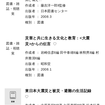
図書・雑
作成者
：
藤吉洋一郎‖監修
誌・視聴
出版者
：
日本図書センター
覚
出版年
：
2008.3
種別
：
図書
災害と共に生きる文化と教育：<大震
図書・雑
災>からの伝言
誌・視聴
作成者
：
岩崎信彦‖編
田中泰雄‖編
林勲男‖編
村
覚
井雅清‖編
出版者
：
昭和堂
出版年
：
2008.1
種別
：
図書
東日本大震災と被災・避難の生活記録