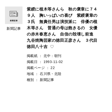
紫綬に植木等さんら 秋の褒章に７４
９人 胸いっぱいの喜び 紫綬褒章の
３氏 無責任男は演技派に 俳優の植
木等さん 普通の母は飽きるの 女優
新聞記事
の赤木春恵さん 自信の殻壊し前進
九谷焼陶芸家の徳田正彦さん ３代目
徳田八十吉
掲載紙
：
北中：朝刊
掲載日
：
1993-11-02
掲載ページ
：
22
地域
：
石川県・北陸
種別
：
新聞記事