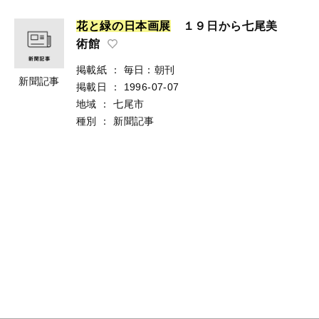
花
と
緑
の
日
本
画
展
１９日から七尾美
術館
掲載紙
：
毎日：朝刊
新聞記事
掲載日
：
1996-07-07
地域
：
七尾市
種別
：
新聞記事