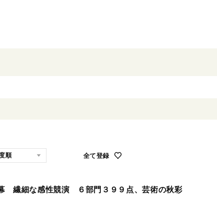
全て登録
幕 繊細な感性競演 ６部門３９９点、芸術の秋彩