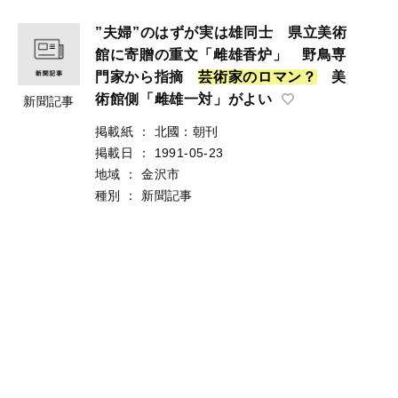
”夫婦”のはずが実は雄同士 県立美術
館に寄贈の重文「雌雄香炉」 野鳥専
門家から指摘
芸
術
家
の
ロ
マ
ン
？
美
術館側「雌雄一対」がよい
新聞記事
掲載紙
：
北國：朝刊
掲載日
：
1991-05-23
地域
：
金沢市
種別
：
新聞記事