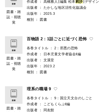
作成者
：
高橋雅人∥編集
松本
莉
沙
∥デザイン
出版者
：
たかしな地区活性化協議会
図書・雑
出版年
：
2025.3
誌・視聴
種別
：
図書
覚
百物語 2：1話ごとに近づく恐怖
各巻タイトル
：
2：邪悪の恐怖
作成者
：
日本児童文学者協会‖編
図書・雑
出版者
：
文溪堂
誌・視聴
出版年
：
2023.2
覚
種別
：
図書
理系の職場 9
各巻タイトル
：
9：国立天文台のしごと
作成者
：
こどもくらぶ‖編
図書・雑
出版者
：
同友館