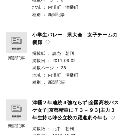
地域
：
内灘町・津幡町
種別
：
新聞記事
小学生バレー 県大会 女子チームの
横顔
掲載紙
：
読売：朝刊
新聞記事
掲載日
：
2011-06-02
掲載ページ
：
28
地域
：
内灘町・津幡町
種別
：
新聞記事
津幡２年連続４強ならず|全国高校バス
ケ女子|京都精華に７３－９３|主力３
年生持ち味公立校の躍進劇今年も
新聞記事
掲載紙
：
北中：朝刊