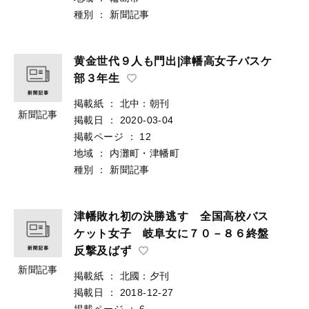
種別
：
新聞記事
黄金世代９人も門出|津幡高女子バスケ
部３年生
掲載紙
：
北中：朝刊
新聞記事
掲載日
：
2020-03-04
掲載ページ
：
12
地域
：
内灘町・津幡町
種別
：
新聞記事
津幡敗れ初の決勝逃す 全国高校バス
ケット女子 岐阜女に７０－８６終盤
反撃及ばず
新聞記事
掲載紙
：
北國：夕刊
掲載日
：
2018-12-27
掲載ページ
：
6