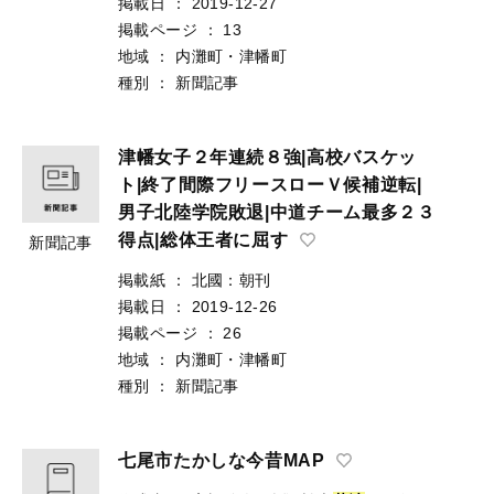
掲載日
：
2019-12-27
掲載ページ
：
13
地域
：
内灘町・津幡町
種別
：
新聞記事
津幡女子２年連続８強|高校バスケッ
ト|終了間際フリースローＶ候補逆転|
男子北陸学院敗退|中道チーム最多２３
得点|総体王者に屈す
新聞記事
掲載紙
：
北國：朝刊
掲載日
：
2019-12-26
掲載ページ
：
26
地域
：
内灘町・津幡町
種別
：
新聞記事
七尾市たかしな今昔MAP