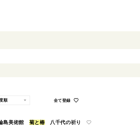
全て登録
県輪島美術館
菊
と
椿
八千代の祈り