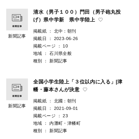
清水（男子１００）門田（男子砲丸投
げ）県中学新 県中学陸上
掲載紙
：
北中：朝刊
新聞記事
掲載日
：
2023-06-26
掲載ページ
：
10
地域
：
石川県全般
種別
：
新聞記事
全国小学生陸上「３位以内に入る」|津
幡・藤本さんが決意
掲載紙
：
北國：朝刊
新聞記事
掲載日
：
2021-09-01
掲載ページ
：
23
地域
：
内灘町・津幡町
種別
：
新聞記事