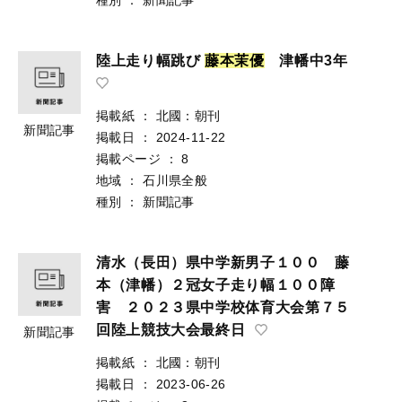
陸上走り幅跳び
藤
本
茉
優
津幡中3年
掲載紙
：
北國：朝刊
新聞記事
掲載日
：
2024-11-22
掲載ページ
：
8
地域
：
石川県全般
種別
：
新聞記事
清水（長田）県中学新男子１００ 藤
本（津幡）２冠女子走り幅１００障
害 ２０２３県中学校体育大会第７５
回陸上競技大会最終日
新聞記事
掲載紙
：
北國：朝刊
掲載日
：
2023-06-26