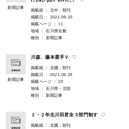
新聞記事
掲載紙
：
北中：朝刊
掲載日
：
2021-09-20
掲載ページ
：
11
地域
：
石川県全般
種別
：
新聞記事
川森、藤本選手Ｖ
掲載紙
：
北國：朝刊
掲載日
：
2021-06-28
新聞記事
掲載ページ
：
20
地域
：
石川県・北陸
種別
：
新聞記事
１・２年生川田君全３部門制す
掲載紙
：
北國：朝刊