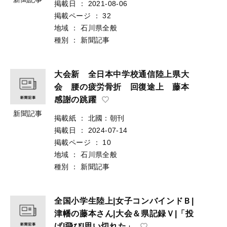
掲載日
：
2021-08-06
掲載ページ
：
32
地域
：
石川県全般
種別
：
新聞記事
大会新 全日本中学校通信陸上県大
会 腰の疲労骨折 回復途上 藤本
感謝の跳躍
新聞記事
掲載紙
：
北國：朝刊
掲載日
：
2024-07-14
掲載ページ
：
10
地域
：
石川県全般
種別
：
新聞記事
全国小学生陸上|女子コンバインドＢ|
津幡の藤本さん|大会＆県記録Ｖ|「投
げ|飛び|思い切れた」