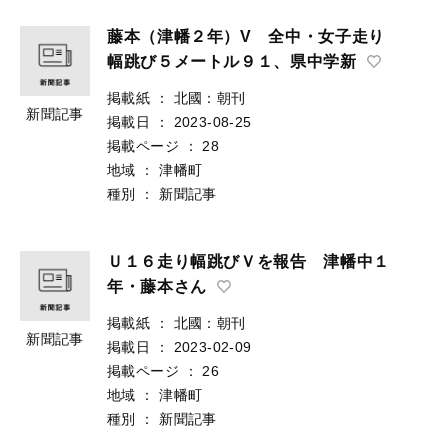
藤本（津幡２年）V 全中・女子走り
幅跳び５メートル９１、県中学新
掲載紙
：
北國：朝刊
新聞記事
掲載日
：
2023-08-25
掲載ページ
：
28
地域
：
津幡町
種別
：
新聞記事
Ｕ１６走り幅跳びＶを報告 津幡中１
年・藤本さん
掲載紙
：
北國：朝刊
新聞記事
掲載日
：
2023-02-09
掲載ページ
：
26
地域
：
津幡町
種別
：
新聞記事