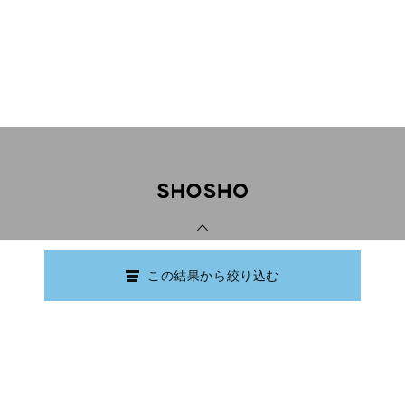
PAGE TOP
この結果から絞り込む
Copyright © Ishikawa Prefectural Library.