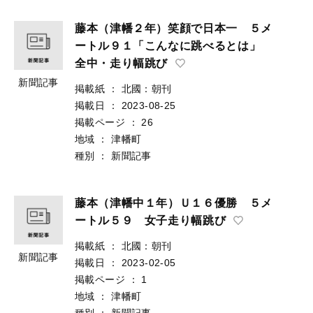
藤本（津幡２年）笑顔で日本一 ５メ
ートル９１「こんなに跳べるとは」
全中・走り幅跳び
新聞記事
掲載紙
：
北國：朝刊
掲載日
：
2023-08-25
掲載ページ
：
26
地域
：
津幡町
種別
：
新聞記事
藤本（津幡中１年）Ｕ１６優勝 ５メ
ートル５９ 女子走り幅跳び
掲載紙
：
北國：朝刊
新聞記事
掲載日
：
2023-02-05
掲載ページ
：
1
地域
：
津幡町
種別
：
新聞記事