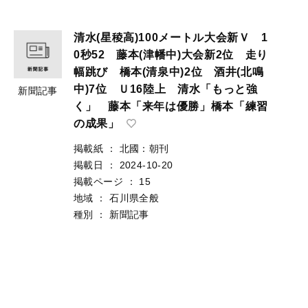
清水(星稜高)100メートル大会新Ｖ 1
0秒52 藤本(津幡中)大会新2位 走り
幅跳び 橋本(清泉中)2位 酒井(北鳴
中)7位 Ｕ16陸上 清水「もっと強
新聞記事
く」 藤本「来年は優勝」橋本「練習
の成果」
掲載紙
：
北國：朝刊
掲載日
：
2024-10-20
掲載ページ
：
15
地域
：
石川県全般
種別
：
新聞記事