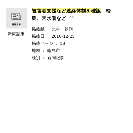
被
害
者
支
援
な
ど
連
絡
体
制
を
確
認
輪
島、穴水署など
掲載紙
：
北中：朝刊
新聞記事
掲載日
：
2010-12-23
掲載ページ
：
18
地域
：
輪島市
種別
：
新聞記事