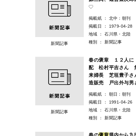
掲載紙
：
北中：朝刊
掲載日
：
1979-04-28
地域
：
石川県・北陸
種別
：
新聞記事
新聞記事
春の褒章 １２人に
配 松村平吉さん 
来婦長 芝垣豊子さ
造販売 戸出外与男
掲載紙
：
朝日：朝刊
掲載日
：
1991-04-26
地域
：
石川県・北陸
新聞記事
種別
：
新聞記事
春の
褒
章
県内から九