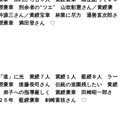
綬褒章 刑余者の“ツエ” 山吹彰憲さん／黄綬褒
井源三さん／黄綬宝章 林業に尽力 通善直次郎さ
綬褒章 満田登さん
「道」に光 黄綬７人 紫綬１人 藍綬８人 ラー
綬褒章 後藤長司さん 伝統の造園残したい 黄綬
 弟子への指導厳しく 紫綬褒章 田崎昭一郎さ
２５年 藍綬褒章 剣崎富枝さん