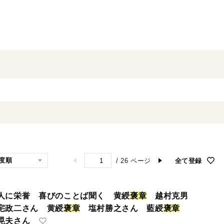
/
26
ページ
全て登録
に栄誉 喜びのことば聞く 黄綬
褒
章
越村克男
政二さん 黄綬
褒
章
塩村勝之さん 藍綬
褒
章
晃夫さん