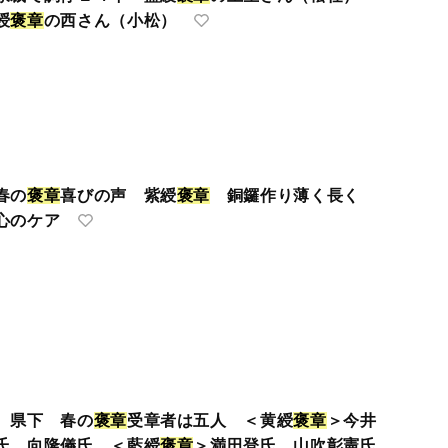
綬
褒
章
の西さん（小松）
春の
褒
章
喜びの声 紫綬
褒
章
銅鑼作り薄く長く
心のケア
県下 春の
褒
章
受章者は五人 ＜黄綬
褒
章
＞今井
氏、向隆儀氏 ＜藍綬
褒
章
＞満田登氏、山吹彰憲氏