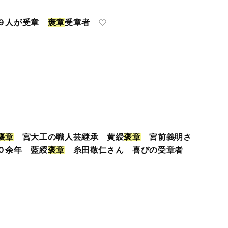
９人が受章
褒
章
受章者
褒
章
宮大工の職人芸継承 黄綬
褒
章
宮前義明さ
０余年 藍綬
褒
章
糸田敬仁さん 喜びの受章者