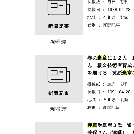
掲載紙
：
毎日：朝刊
掲載日
：
1978-04-28
地域
：
石川県・北陸
種別
：
新聞記事
新聞記事
春の
褒
章
に１２人 
ん 板金技術者育成
を届ける 黄綬
褒
章
掲載紙
：
読売：朝刊
掲載日
：
1991-04-28
地域
：
石川県・北陸
種別
：
新聞記事
新聞記事
褒
章
受章者３氏 道
兼保さん（津幡） 