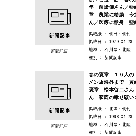
年 向隆儀さん／藍
章 農業に精励 今
ん／医療に献身 藍
掲載紙
：
朝日：朝刊
掲載日
：
1979-04-28
地域
：
石川県・北陸
新聞記事
種別
：
新聞記事
春の褒章 １６人の
メン店海外まで 黄
褒章 松本啓二さん
ん 家庭の幸せ願い
掲載紙
：
北國：朝刊
掲載日
：
1996-04-28
地域
：
石川県・北陸
新聞記事
種別
：
新聞記事