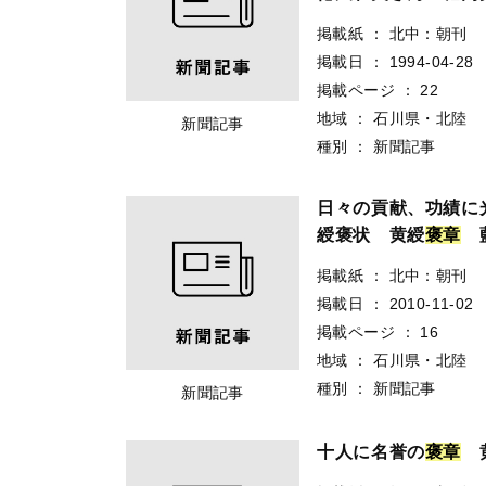
掲載紙
：
北中：朝刊
掲載日
：
1994-04-28
掲載ページ
：
22
地域
：
石川県・北陸
新聞記事
種別
：
新聞記事
日々の貢献、功績に
綬褒状 黄綬
褒
章
掲載紙
：
北中：朝刊
掲載日
：
2010-11-02
掲載ページ
：
16
地域
：
石川県・北陸
種別
：
新聞記事
新聞記事
十人に名誉の
褒
章