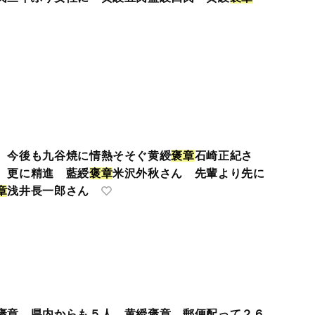
 今後も九谷焼に情熱そそぐ黄綬
褒
章
石崎正紀さ
、更に精進 藍綬
褒
章
米沢外秋さん 先輩より先に
章
浅井長一郎さん
褒章 県内からも５人 黄綬褒章 郵便配って２６