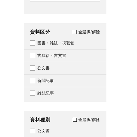
資料区分
全選択/解除
図書・雑誌・視聴覚
古典籍・古文書
公文書
新聞記事
雑誌記事
資料種別
全選択/解除
公文書