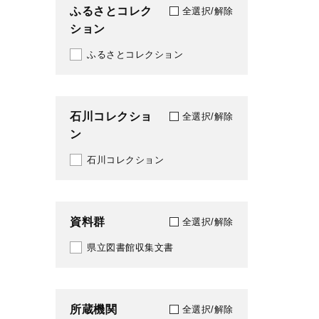
ふるさとコレク
全選択/解除
1986
ション
911
1987
ふるさとコレクション
913
1988
918
1989
石川コレクショ
923
全選択/解除
ン
1990
石川コレクション
1991
1992
資料群
全選択/解除
1993
県立図書館収集文書
1994
1995
所蔵機関
全選択/解除
1996