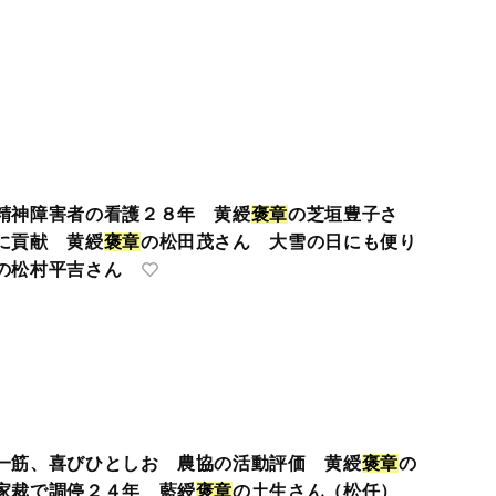
精神障害者の看護２８年 黄綬
褒
章
の芝垣豊子さ
に貢献 黄綬
褒
章
の松田茂さん 大雪の日にも便り
の松村平吉さん
一筋、喜びひとしお 農協の活動評価 黄綬
褒
章
の
家裁で調停２４年 藍綬
褒
章
の土生さん（松任）