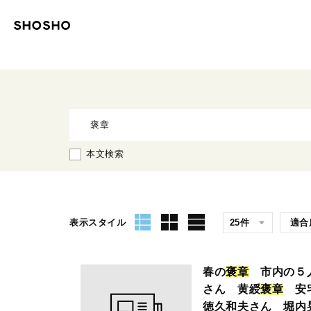
本文検索
表示スタイル
春の
褒
章
市内の５人
さん 黄綬
褒
章
安宅
徳久和夫さん 堀内