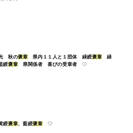
光 秋の
褒
章
県内１１人と１団体 緑綬
褒
章
緑
藍綬
褒
章
県関係者 喜びの受章者
黄綬
褒
章
、藍綬
褒
章