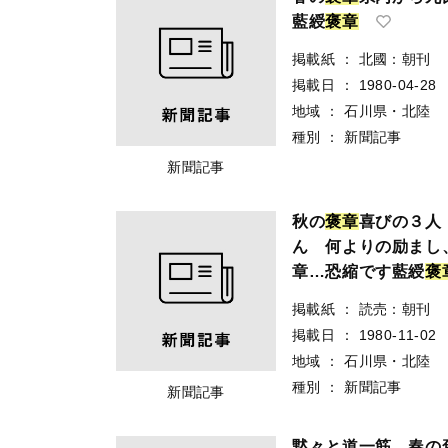
藍綬
褒
章
掲載紙
：
北國：朝刊
掲載日
：
1980-04-28
地域
：
石川県・北陸
種別
：
新聞記事
新聞記事
秋の
褒
章
喜びの３人
ん 何よりの励まし
章…恐縮です藍綬
褒
掲載紙
：
読売：朝刊
掲載日
：
1980-11-02
地域
：
石川県・北陸
種別
：
新聞記事
新聞記事
黙々と道一筋 春の