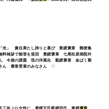
「光」 責任果たし誇りと喜び 黄綬褒章 郵便集
無料検診で能登を巡回 黄綬褒章 七尾松原病院外
ん 今後の課題 箔の洋風化 藍綬褒章 金ぱく製
さん 褒章受章のみなさん
氏三年ぶり女性に 黄綬五氏藍綬四氏 黄綬
褒
章