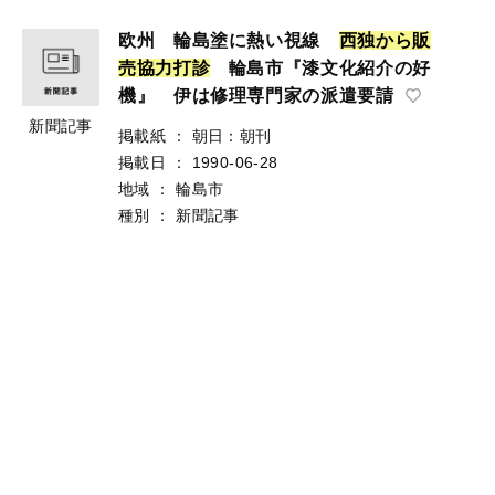
欧州 輪島塗に熱い視線
西
独
か
ら
販
売
協
力
打
診
輪島市『漆文化紹介の好
機』 伊は修理専門家の派遣要請
新聞記事
掲載紙
：
朝日：朝刊
掲載日
：
1990-06-28
地域
：
輪島市
種別
：
新聞記事