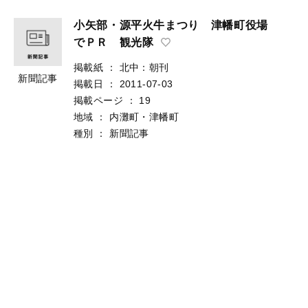
小矢部・源平火牛まつり 津幡町役場
でＰＲ 観光隊
掲載紙
：
北中：朝刊
新聞記事
掲載日
：
2011-07-03
掲載ページ
：
19
地域
：
内灘町・津幡町
種別
：
新聞記事