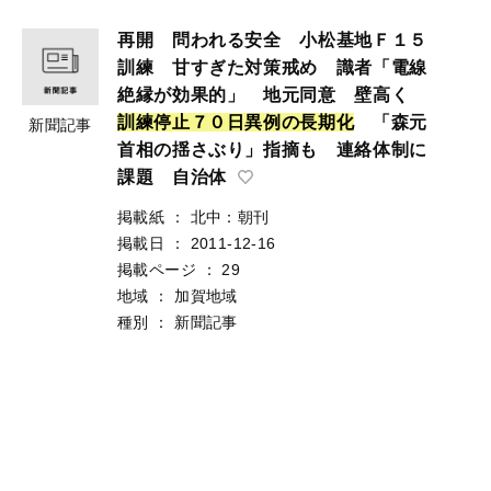
再開 問われる安全 小松基地Ｆ１５
訓練 甘すぎた対策戒め 識者「電線
絶縁が効果的」 地元同意 壁高く
訓
練
停
止
７
０
日
異
例
の
長
期
化
「森元
新聞記事
首相の揺さぶり」指摘も 連絡体制に
課題 自治体
掲載紙
：
北中：朝刊
掲載日
：
2011-12-16
掲載ページ
：
29
地域
：
加賀地域
種別
：
新聞記事