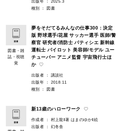
出版年
：
2025.3
種別
：
図書
夢をそだてるみんなの仕事300：決定
版 野球選手/花屋 サッカー選手 医師/警
察官 研究者/消防士 パティシエ 新幹線
運転士 パイロット 美容師/モデル ユー
図書・雑
誌・視聴
チューバー アニメ監督 宇宙飛行士ほ
覚
か
出版者
：
講談社
出版年
：
2018.11
種別
：
図書
新13歳のハローワーク
作成者
：
村上龍‖著
はまのゆか‖絵
出版者
：
幻冬舎