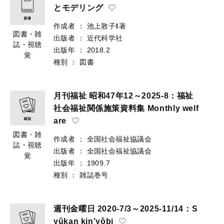
とモデリング
作成者
：
池上敦子‖著
図書・雑
出版者
：
近代科学社
誌・視聴
出版年
：
2018.2
覚
種別
：
図書
月刊福祉 昭和47年12～2025-8：福祉
社会福祉関係施策資料集 Monthly welf
are
図書・雑
作成者
：
全国社会福祉協議会
誌・視聴
出版者
：
全国社会福祉協議会
覚
出版年
：
1909.7
種別
：
雑誌巻号
週刊金曜日 2020-7/3～2025-11/14：S
yûkan kin'yôbi