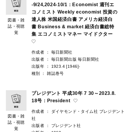
-9/24,2024-10/1：Economist 週刊エ
コノミスト Weekly economist 投資の
達人株 米国経済白書 アメリカ経済白
図書・雑
誌・視聴
書 Business & market 経済白書総特
覚
集 エコノミストマネー マイドクター
作成者
：
毎日新聞社
出版者
：
毎日新聞出版
毎日新聞社
出版年
：
1923.4
[1946]-
種別
：
雑誌巻号
プレジデント 平成30年 7 30～2023.8.
18号：President
作成者
：
ダイヤモンド・タイム社
プレジデント
図書・雑
社
誌・視聴
出版者
：
プレジデント社
覚