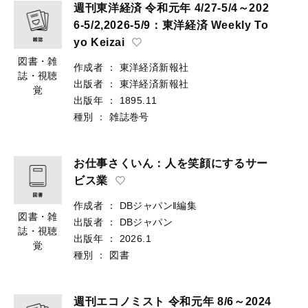
週刊東洋経済 令和元年 4/27-5/4～202
6-5/2,2026-5/9：東洋経済 Weekly To
yo Keizai
図書・雑
作成者
：
東洋経済新報社
誌・視聴
出版者
：
東洋経済新報社
覚
出版年
：
1895.11
種別
：
雑誌巻号
お仕事さくいん：人を笑顔にするサー
ビス業
作成者
：
DBジャパン‖編集
図書・雑
出版者
：
DBジャパン
誌・視聴
出版年
：
2026.1
覚
種別
：
図書
週刊エコノミスト 令和元年 8/6～2024