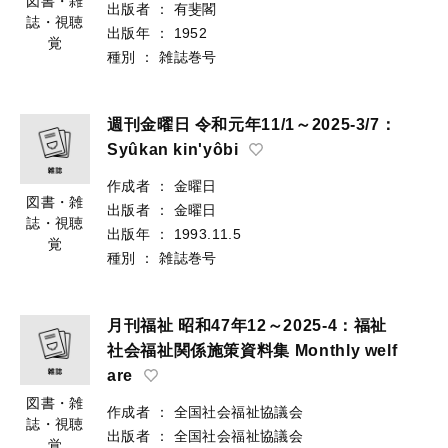
図書・雑
出版者
：
有斐閣
誌・視聴
出版年
：
1952
覚
種別
：
雑誌巻号
週刊金曜日 令和元年11/1～2025-3/7：
Syûkan kin'yôbi
作成者
：
金曜日
図書・雑
出版者
：
金曜日
誌・視聴
出版年
：
1993.11.5
覚
種別
：
雑誌巻号
月刊福祉 昭和47年12～2025-4：福祉
社会福祉関係施策資料集 Monthly welf
are
図書・雑
作成者
：
全国社会福祉協議会
誌・視聴
出版者
：
全国社会福祉協議会
覚