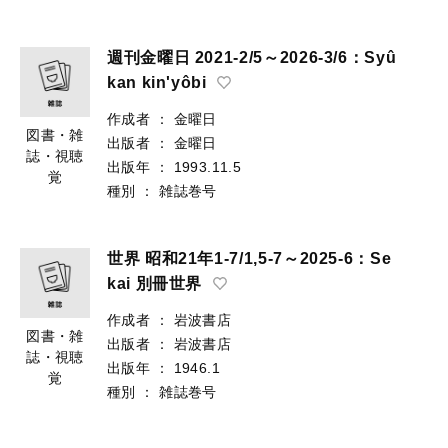
週刊金曜日 2021-2/5～2026-3/6：Syû
kan kin'yôbi
作成者
：
金曜日
図書・雑
出版者
：
金曜日
誌・視聴
出版年
：
1993.11.5
覚
種別
：
雑誌巻号
世界 昭和21年1-7/1,5-7～2025-6：Se
kai 別冊世界
作成者
：
岩波書店
図書・雑
出版者
：
岩波書店
誌・視聴
出版年
：
1946.1
覚
種別
：
雑誌巻号