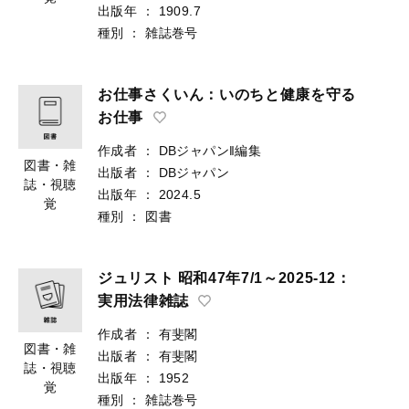
出版年
：
1909.7
種別
：
雑誌巻号
お仕事さくいん：いのちと健康を守る
お仕事
作成者
：
DBジャパン‖編集
図書・雑
出版者
：
DBジャパン
誌・視聴
出版年
：
2024.5
覚
種別
：
図書
ジュリスト 昭和47年7/1～2025-12：
実用法律雑誌
作成者
：
有斐閣
図書・雑
出版者
：
有斐閣
誌・視聴
出版年
：
1952
覚
種別
：
雑誌巻号