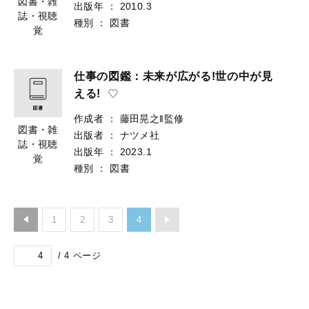
図書・雑
出版年
：
2010.3
誌・視聴
種別
：
図書
覚
仕事の図鑑：未来が広がる!世の中が見
える!
作成者
：
藤田晃之‖監修
図書・雑
出版者
：
ナツメ社
誌・視聴
出版年
：
2023.1
覚
種別
：
図書
1
2
3
4
/
4
ページ