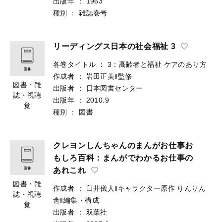
出版年
：
1963
種別
：
雑誌巻号
リーディングス日本の社会福祉 3
各巻タイトル
：
3：高齢者と福祉 ケアのあり方
作成者
：
岩田正美‖監修
図書・雑
出版者
：
日本図書センター
誌・視聴
出版年
：
2010.9
覚
種別
：
図書
クレヨンしんちゃんのまんがお仕事お
もしろ百科：まんがでわかるお仕事の
あれこれ
図書・雑
作成者
：
臼井儀人‖キャラクター原作
りんりん
誌・視聴
舎‖編集・構成
覚
出版者
：
双葉社