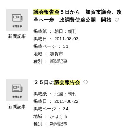
議
会
報
告
会
５日から 加賀市議会、改
革へ一歩 政調費使途公開 開始
掲載紙
：
朝日：朝刊
新聞記事
掲載日
：
2011-08-03
掲載ページ
：
31
地域
：
加賀市
種別
：
新聞記事
２５日に
議
会
報
告
会
掲載紙
：
北國：朝刊
掲載日
：
2013-08-22
新聞記事
掲載ページ
：
34
地域
：
かほく市
種別
：
新聞記事