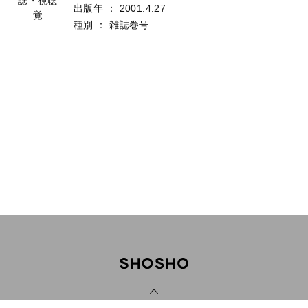
誌・視聴
出版年
：
2001.4.27
覚
種別
：
雑誌巻号
PAGE TOP