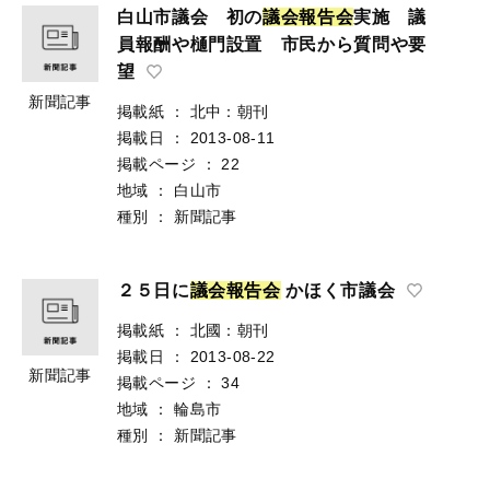
白山市議会 初の
議
会
報
告
会
実施 議
員報酬や樋門設置 市民から質問や要
望
新聞記事
掲載紙
：
北中：朝刊
掲載日
：
2013-08-11
掲載ページ
：
22
地域
：
白山市
種別
：
新聞記事
２５日に
議
会
報
告
会
かほく市議会
掲載紙
：
北國：朝刊
掲載日
：
2013-08-22
新聞記事
掲載ページ
：
34
地域
：
輪島市
種別
：
新聞記事