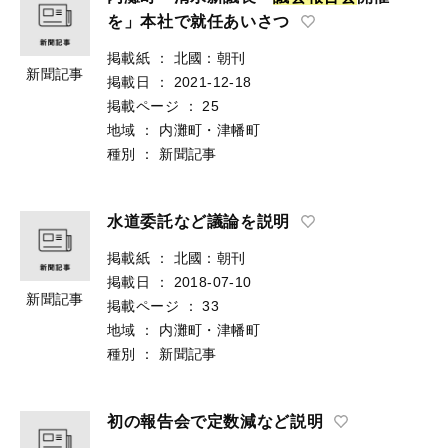
を」本社で就任あいさつ
掲載紙
：
北國：朝刊
新聞記事
掲載日
：
2021-12-18
掲載ページ
：
25
地域
：
内灘町・津幡町
種別
：
新聞記事
水道委託など議論を説明
掲載紙
：
北國：朝刊
掲載日
：
2018-07-10
新聞記事
掲載ページ
：
33
地域
：
内灘町・津幡町
種別
：
新聞記事
初の報告会で定数減など説明