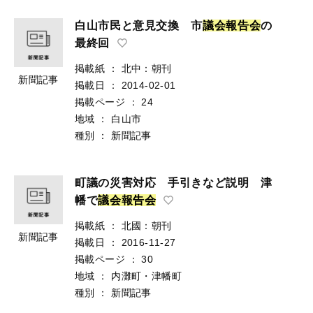
白山市民と意見交換 市
議
会
報
告
会
の
最終回
掲載紙
：
北中：朝刊
新聞記事
掲載日
：
2014-02-01
掲載ページ
：
24
地域
：
白山市
種別
：
新聞記事
町議の災害対応 手引きなど説明 津
幡で
議
会
報
告
会
掲載紙
：
北國：朝刊
新聞記事
掲載日
：
2016-11-27
掲載ページ
：
30
地域
：
内灘町・津幡町
種別
：
新聞記事