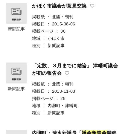
かほく市議会が意見交換
掲載紙
：
北國：朝刊
掲載日
：
2015-08-06
新聞記事
掲載ページ
：
30
地域
：
かほく市
種別
：
新聞記事
「定数、３月までに結論」 津幡町議会
が初の報告会
掲載紙
：
北國：朝刊
新聞記事
掲載日
：
2013-11-03
掲載ページ
：
28
地域
：
内灘町・津幡町
種別
：
新聞記事
内灘町・清水新議長「
議
会
報
告
会
開催