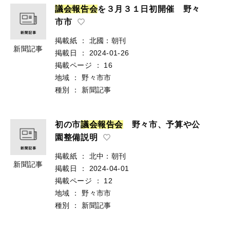
議
会
報
告
会
を３月３１日初開催 野々
市市
掲載紙
：
北國：朝刊
新聞記事
掲載日
：
2024-01-26
掲載ページ
：
16
地域
：
野々市市
種別
：
新聞記事
初の市
議
会
報
告
会
野々市、予算や公
園整備説明
掲載紙
：
北中：朝刊
新聞記事
掲載日
：
2024-04-01
掲載ページ
：
12
地域
：
野々市市
種別
：
新聞記事