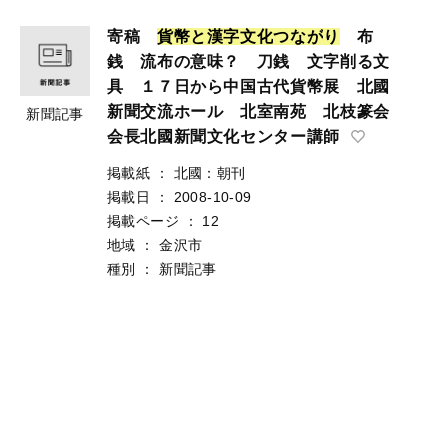
寄稿
貨
幣
と
漢
字
文
化
つ
な
が
り
布
銭 流布の意味？ 刀銭 文字削る文
具 １７日から中国古代貨幣展 北國
新聞交流ホール 北室南苑 北枝篆会
新聞記事
会長北國新聞文化センター講師
掲載紙
：
北國：朝刊
掲載日
：
2008-10-09
掲載ページ
：
12
地域
：
金沢市
種別
：
新聞記事