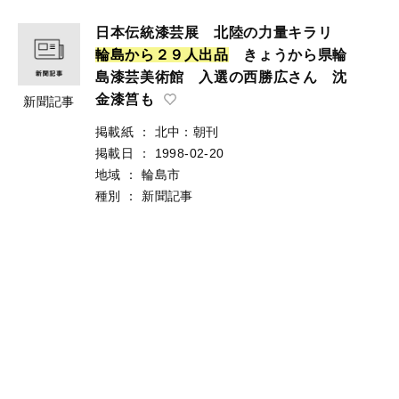
日本伝統漆芸展 北陸の力量キラリ
輪
島
か
ら
２
９
人
出
品
きょうから県輪
島漆芸美術館 入選の西勝広さん 沈
金漆筥も
新聞記事
掲載紙
：
北中：朝刊
掲載日
：
1998-02-20
地域
：
輪島市
種別
：
新聞記事