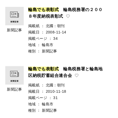
輪
島
で
も
表
彰
式
輪島税務署の２００
８年度納税表彰式
掲載紙
：
北國：朝刊
新聞記事
掲載日
：
2008-11-14
掲載ページ
：
34
地域
：
輪島市
種別
：
新聞記事
輪
島
で
も
表
彰
式
輪島税務署と輪島地
区納税貯蓄組合連合会
掲載紙
：
北國：朝刊
新聞記事
掲載日
：
2010-11-18
掲載ページ
：
31
地域
：
輪島市
種別
：
新聞記事