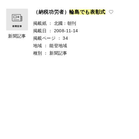
（納税功労者）
輪
島
で
も
表
彰
式
掲載紙
：
北國：朝刊
掲載日
：
2008-11-14
新聞記事
掲載ページ
：
34
地域
：
能登地域
種別
：
新聞記事