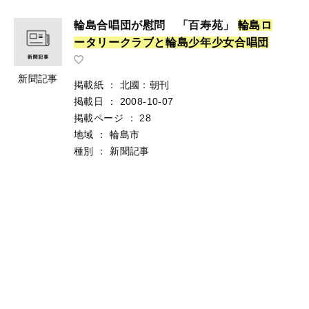
輪島合唱団が慰問 「百寿苑」
輪
島
ロ
ー
タ
リ
ー
ク
ラ
ブ
と
輪
島
少
年
少
女
合
唱
団
新聞記事
掲載紙
：
北國：朝刊
掲載日
：
2008-10-07
掲載ページ
：
28
地域
：
輪島市
種別
：
新聞記事